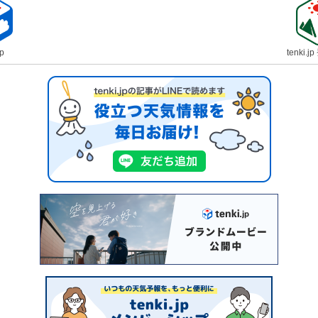
jp
tenki.