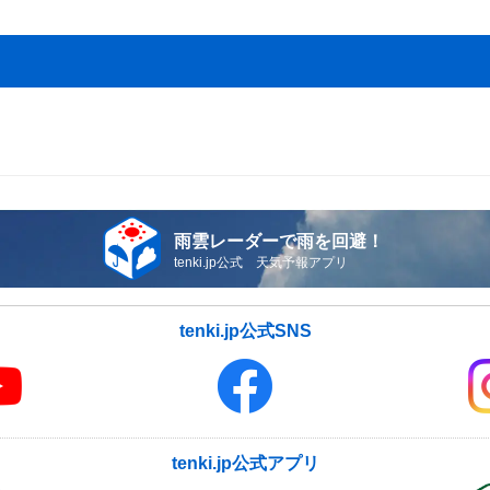
雨雲レーダーで雨を回避！
tenki.jp公式 天気予報アプリ
tenki.jp公式SNS
tenki.jp公式アプリ