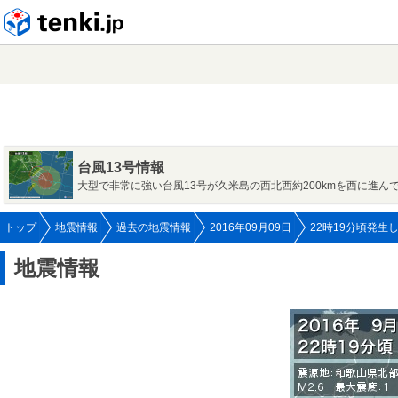
tenki.jp
台風13号情報
大型で非常に強い台風13号が久米島の西北西約200kmを西に進ん
トップ
地震情報
過去の地震情報
2016年09月09日
22時19分頃発生
地震情報