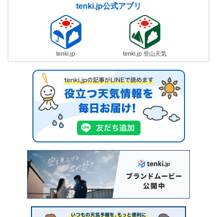
tenki.jp公式アプリ
tenki.jp
tenki.jp 登山天気