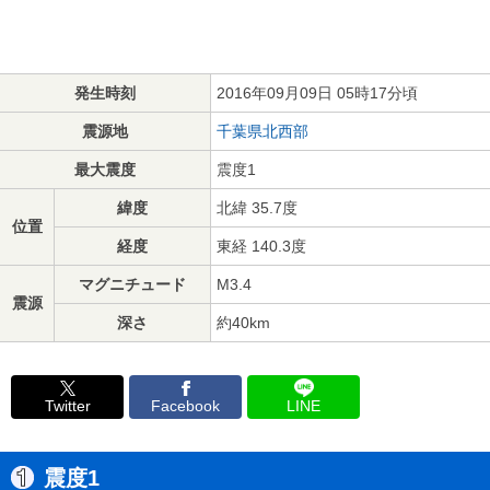
発生時刻
2016年09月09日 05時17分頃
震源地
千葉県北西部
最大震度
震度1
緯度
北緯 35.7度
位置
経度
東経 140.3度
マグニチュード
M3.4
震源
深さ
約40km
Twitter
Facebook
LINE
震度1