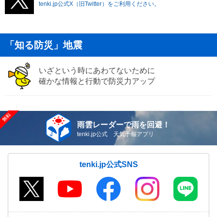
tenki.jp公式X（旧Twitter）をご利用ください。
「知る防災」地震
いざという時にあわてないために
確かな情報と行動で防災力アップ
雨雲レーダーで雨を回避！
tenki.jp公式 天気予報アプリ
tenki.jp公式SNS