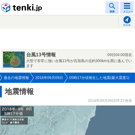
tenki.jp
検索
メニュー
現在地
台風13号情報
09日04:00現在
大型で非常に強い台風13号が石垣島の北約300kmを西に進んでい
ます
過去の地震情報
2016年09月09日
05時17分頃発生した地震(最大震度1)
地震情報
2016年09月09日05:22発表