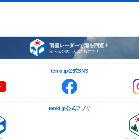
雨雲レーダーで雨を回避！
tenki.jp公式 天気予報アプリ
tenki.jp公式SNS
tenki.jp公式アプリ