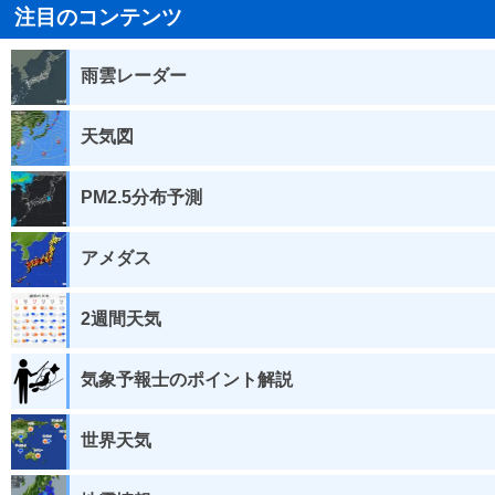
注目のコンテンツ
雨雲レーダー
天気図
PM2.5分布予測
アメダス
2週間天気
気象予報士のポイント解説
世界天気