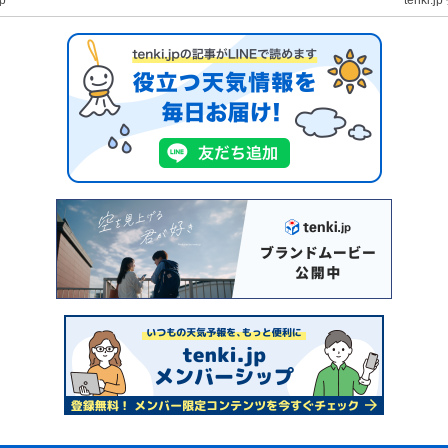
jp
tenki.