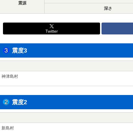
震源
深さ
Twitter
震度3
神津島村
震度2
新島村