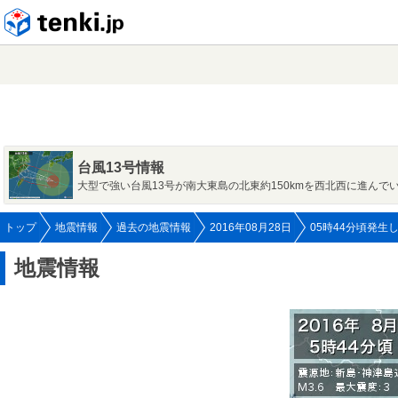
tenki.jp
台風13号情報
大型で強い台風13号が南大東島の北東約150kmを西北西に進んで
トップ
地震情報
過去の地震情報
2016年08月28日
05時44分頃発生
地震情報