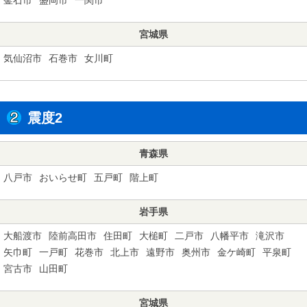
宮城県
気仙沼市
石巻市
女川町
震度2
青森県
八戸市
おいらせ町
五戸町
階上町
岩手県
大船渡市
陸前高田市
住田町
大槌町
二戸市
八幡平市
滝沢市
矢巾町
一戸町
花巻市
北上市
遠野市
奥州市
金ケ崎町
平泉町
宮古市
山田町
宮城県