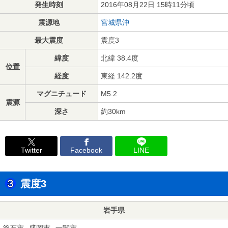
発生時刻
2016年08月22日 15時11分頃
震源地
宮城県沖
最大震度
震度3
緯度
北緯 38.4度
位置
経度
東経 142.2度
マグニチュード
M5.2
震源
深さ
約30km
Twitter
Facebook
LINE
震度3
岩手県
釜石市
盛岡市
一関市