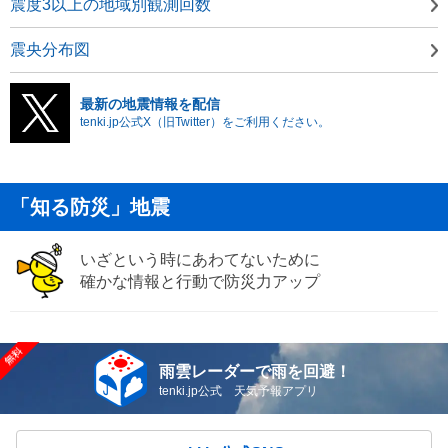
震度3以上の地域別観測回数
震央分布図
最新の地震情報を配信
tenki.jp公式X（旧Twitter）をご利用ください。
「知る防災」地震
いざという時にあわてないために
確かな情報と行動で防災力アップ
雨雲レーダーで雨を回避！
tenki.jp公式 天気予報アプリ