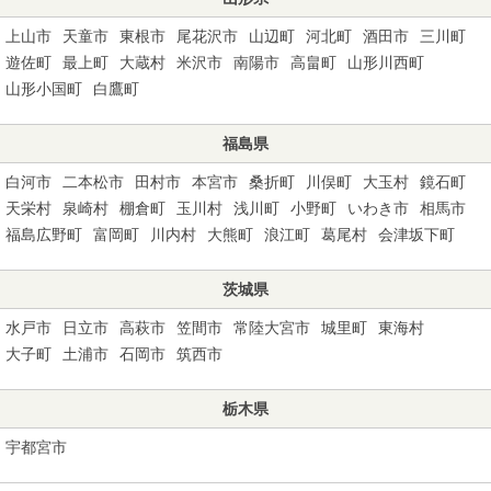
上山市
天童市
東根市
尾花沢市
山辺町
河北町
酒田市
三川町
遊佐町
最上町
大蔵村
米沢市
南陽市
高畠町
山形川西町
山形小国町
白鷹町
福島県
白河市
二本松市
田村市
本宮市
桑折町
川俣町
大玉村
鏡石町
天栄村
泉崎村
棚倉町
玉川村
浅川町
小野町
いわき市
相馬市
福島広野町
富岡町
川内村
大熊町
浪江町
葛尾村
会津坂下町
茨城県
水戸市
日立市
高萩市
笠間市
常陸大宮市
城里町
東海村
大子町
土浦市
石岡市
筑西市
栃木県
宇都宮市