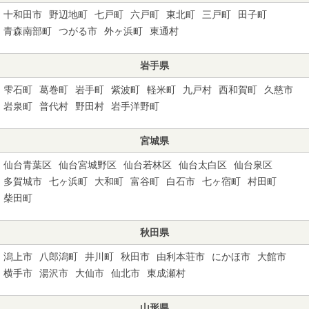
十和田市
野辺地町
七戸町
六戸町
東北町
三戸町
田子町
青森南部町
つがる市
外ヶ浜町
東通村
岩手県
雫石町
葛巻町
岩手町
紫波町
軽米町
九戸村
西和賀町
久慈市
岩泉町
普代村
野田村
岩手洋野町
宮城県
仙台青葉区
仙台宮城野区
仙台若林区
仙台太白区
仙台泉区
多賀城市
七ヶ浜町
大和町
富谷町
白石市
七ヶ宿町
村田町
柴田町
秋田県
潟上市
八郎潟町
井川町
秋田市
由利本荘市
にかほ市
大館市
横手市
湯沢市
大仙市
仙北市
東成瀬村
山形県