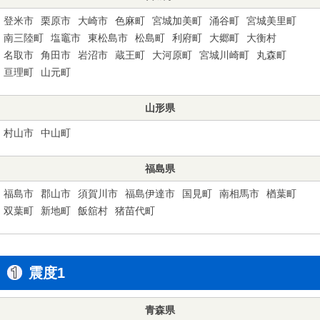
登米市
栗原市
大崎市
色麻町
宮城加美町
涌谷町
宮城美里町
南三陸町
塩竈市
東松島市
松島町
利府町
大郷町
大衡村
名取市
角田市
岩沼市
蔵王町
大河原町
宮城川崎町
丸森町
亘理町
山元町
山形県
村山市
中山町
福島県
福島市
郡山市
須賀川市
福島伊達市
国見町
南相馬市
楢葉町
双葉町
新地町
飯舘村
猪苗代町
震度1
青森県