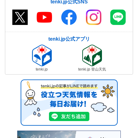
tenki.jp公式SNS
tenki.jp公式アプリ
tenki.jp
tenki.jp 登山天気