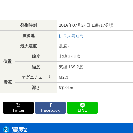
発生時刻
2016年07月24日 13時17分頃
震源地
伊豆大島近海
最大震度
震度2
緯度
北緯 34.8度
位置
経度
東経 139.2度
マグニチュード
M2.3
震源
深さ
約10km
Twitter
Facebook
LINE
震度2