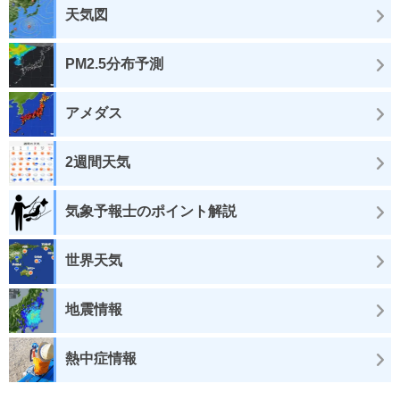
天気図
PM2.5分布予測
アメダス
2週間天気
気象予報士のポイント解説
世界天気
地震情報
熱中症情報