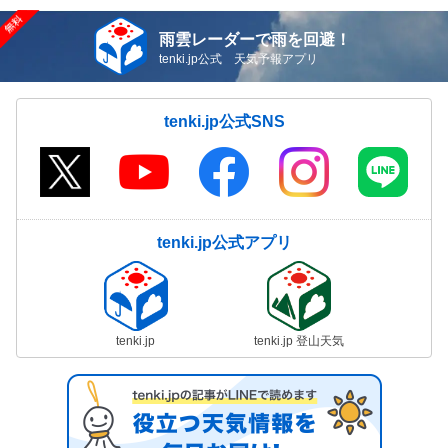
雨雲レーダーで雨を回避！
tenki.jp公式 天気予報アプリ
tenki.jp公式SNS
tenki.jp公式アプリ
tenki.jp
tenki.jp 登山天気