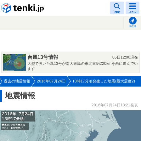
tenki.jp
検索
メニュー
現在地
台風13号情報
06日12:00現在
大型で強い台風13号が南大東島の東北東約220kmを西に進んでい
ます
過去の地震情報
2016年07月24日
13時17分頃発生した地震(最大震度2)
地震情報
2016年07月24日13:21発表