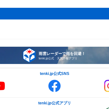
雨雲レーダーで雨を回避！
tenki.jp公式 天気予報アプリ
tenki.jp公式SNS
tenki.jp公式アプリ