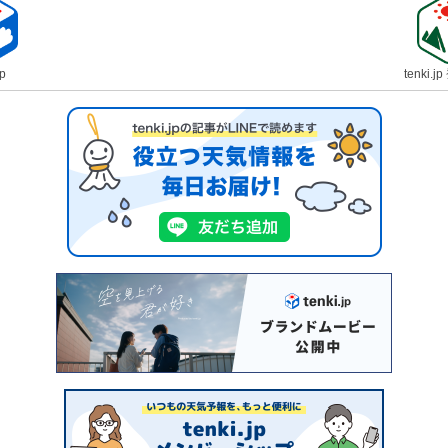
jp
tenki.