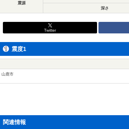
震源
深さ
Twitter
震度1
山鹿市
関連情報