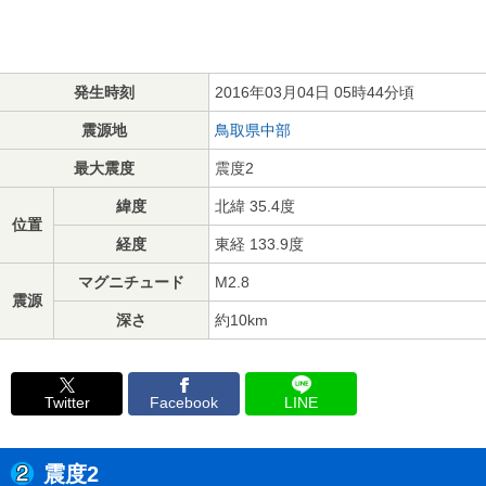
発生時刻
2016年03月04日 05時44分頃
震源地
鳥取県中部
最大震度
震度2
緯度
北緯 35.4度
位置
経度
東経 133.9度
マグニチュード
M2.8
震源
深さ
約10km
Twitter
Facebook
LINE
震度2