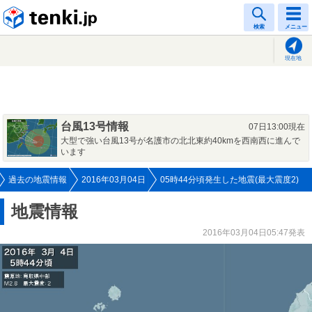
tenki.jp
検索
メニュー
現在地
台風13号情報
07日13:00現在
大型で強い台風13号が名護市の北北東約40kmを西南西に進んで
います
過去の地震情報
2016年03月04日
05時44分頃発生した地震(最大震度2)
地震情報
2016年03月04日05:47発表