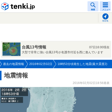
tenki.jp
検索
メニュー
現在地
台風13号情報
07日16:00現在
大型で非常に強い台風13号が名護市付近を西に進んでいます
過去の地震情報
2016年02月02日
18時53分頃発生した地震(最大震度2)
地震情報
2016年02月02日18:56発表