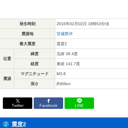
発生時刻
2016年02月02日 18時53分頃
震源地
宮城県沖
最大震度
震度2
緯度
北緯 38.4度
位置
経度
東経 141.7度
マグニチュード
M3.8
震源
深さ
約60km
Twitter
Facebook
LINE
震度2