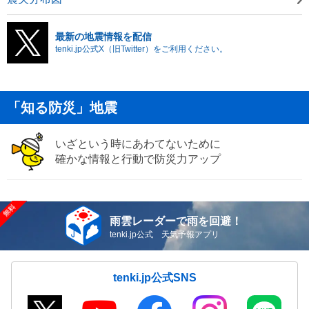
最新の地震情報を配信
tenki.jp公式X（旧Twitter）をご利用ください。
「知る防災」地震
いざという時にあわてないために
確かな情報と行動で防災力アップ
雨雲レーダーで雨を回避！
tenki.jp公式 天気予報アプリ
tenki.jp公式SNS