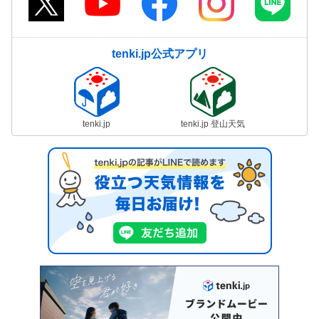
tenki.jp公式アプリ
tenki.jp
tenki.jp 登山天気