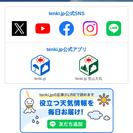
tenki.jp公式SNS
tenki.jp公式アプリ
tenki.jp
tenki.jp 登山天気