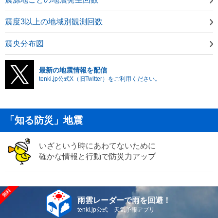
震度3以上の地域別観測回数
震央分布図
最新の地震情報を配信
tenki.jp公式X（旧Twitter）をご利用ください。
「知る防災」地震
いざという時にあわてないために
確かな情報と行動で防災力アップ
雨雲レーダーで雨を回避！
tenki.jp公式 天気予報アプリ