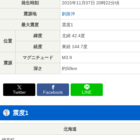
発生時刻
2015年11月07日 20時22分頃
震源地
釧路沖
最大震度
震度1
緯度
北緯 42.4度
位置
経度
東経 144.7度
マグニチュード
M3.9
震源
深さ
約50km
Twitter
Facebook
LINE
震度1
北海道
標茶町