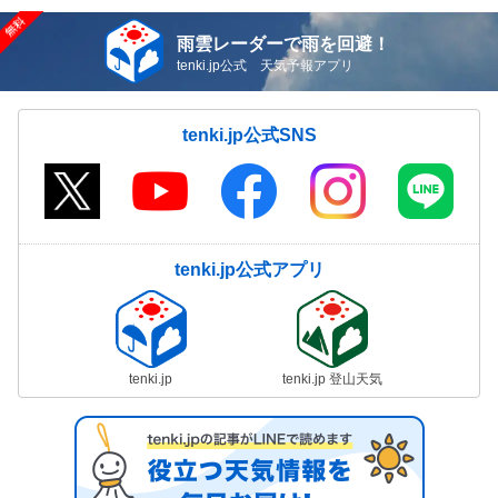
雨雲レーダーで雨を回避！
tenki.jp公式 天気予報アプリ
tenki.jp公式SNS
tenki.jp公式アプリ
tenki.jp
tenki.jp 登山天気