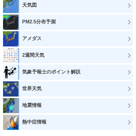
天気図
PM2.5分布予測
アメダス
2週間天気
気象予報士のポイント解説
世界天気
地震情報
熱中症情報