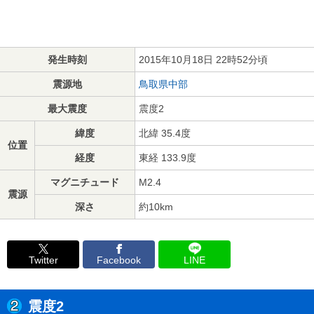
発生時刻
2015年10月18日 22時52分頃
震源地
鳥取県中部
最大震度
震度2
緯度
北緯 35.4度
位置
経度
東経 133.9度
マグニチュード
M2.4
震源
深さ
約10km
Twitter
Facebook
LINE
震度2