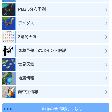
PM2.5分布予測
アメダス
2週間天気
気象予報士のポイント解説
世界天気
地震情報
熱中症情報
tenki.jpの全情報はこちら