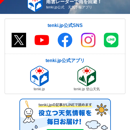
雨雲レーダーで雨を回避！
tenki.jp公式 天気予報アプリ
tenki.jp公式SNS
tenki.jp公式アプリ
tenki.jp
tenki.jp 登山天気