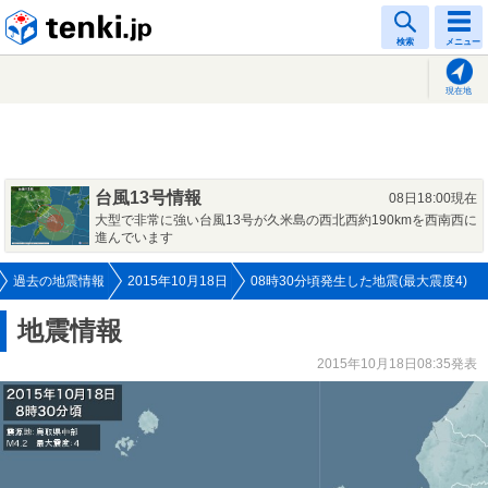
tenki.jp
検索
メニュー
現在地
台風13号情報
08日18:00現在
大型で非常に強い台風13号が久米島の西北西約190kmを西南西に
進んでいます
過去の地震情報
2015年10月18日
08時30分頃発生した地震(最大震度4)
地震情報
2015年10月18日08:35発表