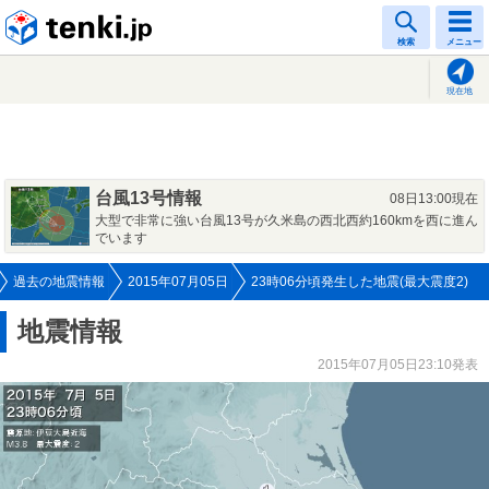
tenki.jp
検索
メニュー
現在地
台風13号情報
08日13:00現在
大型で非常に強い台風13号が久米島の西北西約160kmを西に進ん
でいます
過去の地震情報
2015年07月05日
23時06分頃発生した地震(最大震度2)
地震情報
2015年07月05日23:10発表