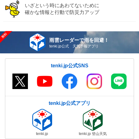
いざという時にあわてないために
確かな情報と行動で防災力アップ
雨雲レーダーで雨を回避！
tenki.jp公式 天気予報アプリ
tenki.jp公式SNS
tenki.jp公式アプリ
tenki.jp
tenki.jp 登山天気