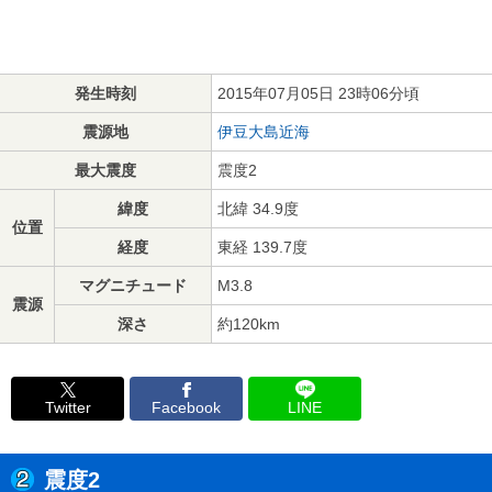
発生時刻
2015年07月05日 23時06分頃
震源地
伊豆大島近海
最大震度
震度2
緯度
北緯 34.9度
位置
経度
東経 139.7度
マグニチュード
M3.8
震源
深さ
約120km
Twitter
Facebook
LINE
震度2