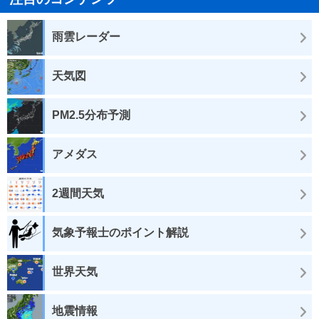
雨雲レーダー
天気図
PM2.5分布予測
アメダス
2週間天気
気象予報士のポイント解説
世界天気
地震情報