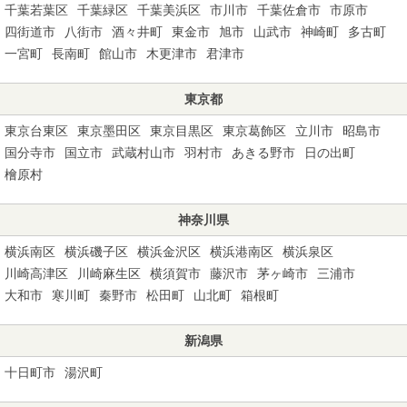
千葉若葉区
千葉緑区
千葉美浜区
市川市
千葉佐倉市
市原市
四街道市
八街市
酒々井町
東金市
旭市
山武市
神崎町
多古町
一宮町
長南町
館山市
木更津市
君津市
東京都
東京台東区
東京墨田区
東京目黒区
東京葛飾区
立川市
昭島市
国分寺市
国立市
武蔵村山市
羽村市
あきる野市
日の出町
檜原村
神奈川県
横浜南区
横浜磯子区
横浜金沢区
横浜港南区
横浜泉区
川崎高津区
川崎麻生区
横須賀市
藤沢市
茅ヶ崎市
三浦市
大和市
寒川町
秦野市
松田町
山北町
箱根町
新潟県
十日町市
湯沢町