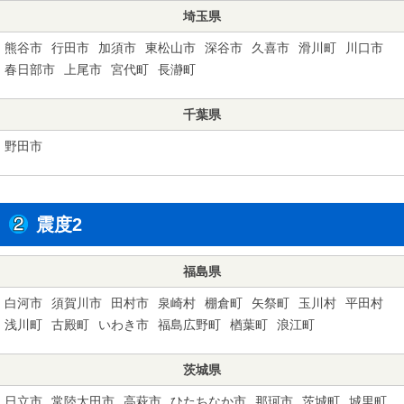
埼玉県
熊谷市
行田市
加須市
東松山市
深谷市
久喜市
滑川町
川口市
春日部市
上尾市
宮代町
長瀞町
千葉県
野田市
震度2
福島県
白河市
須賀川市
田村市
泉崎村
棚倉町
矢祭町
玉川村
平田村
浅川町
古殿町
いわき市
福島広野町
楢葉町
浪江町
茨城県
日立市
常陸太田市
高萩市
ひたちなか市
那珂市
茨城町
城里町