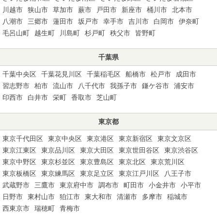
川越市
狭山市
草加市
蕨市
戸田市
新座市
桶川市
北本市
八潮市
三郷市
蓮田市
坂戸市
幸手市
吉川市
白岡市
伊奈町
毛呂山町
越生町
川島町
杉戸町
秩父市
皆野町
千葉県
千葉中央区
千葉花見川区
千葉稲毛区
船橋市
松戸市
成田市
習志野市
柏市
流山市
八千代市
我孫子市
鎌ケ谷市
浦安市
印西市
白井市
栄町
香取市
芝山町
東京都
東京千代田区
東京中央区
東京港区
東京新宿区
東京文京区
東京江東区
東京品川区
東京大田区
東京世田谷区
東京渋谷区
東京中野区
東京杉並区
東京豊島区
東京北区
東京荒川区
東京板橋区
東京練馬区
東京足立区
東京江戸川区
八王子市
武蔵野市
三鷹市
東京府中市
調布市
町田市
小金井市
小平市
日野市
東村山市
狛江市
東大和市
清瀬市
多摩市
稲城市
西東京市
瑞穂町
青梅市