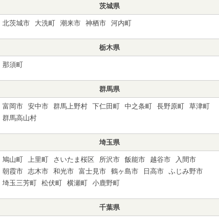
茨城県
北茨城市
大洗町
潮来市
神栖市
河内町
栃木県
那須町
群馬県
富岡市
安中市
群馬上野村
下仁田町
中之条町
長野原町
草津町
群馬高山村
埼玉県
鳩山町
上里町
さいたま桜区
所沢市
飯能市
越谷市
入間市
朝霞市
志木市
和光市
富士見市
鶴ヶ島市
日高市
ふじみ野市
埼玉三芳町
松伏町
横瀬町
小鹿野町
千葉県