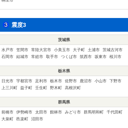
震度3
茨城県
水戸市
笠間市
常陸大宮市
小美玉市
大子町
土浦市
茨城古河市
石岡市
結城市
常総市
取手市
つくば市
筑西市
坂東市
桜川市
栃木県
日光市
宇都宮市
足利市
栃木市
佐野市
鹿沼市
小山市
下野市
上三川町
益子町
壬生町
野木町
高根沢町
群馬県
前橋市
伊勢崎市
太田市
館林市
みどり市
群馬明和町
千代田町
大泉町
邑楽町
沼田市