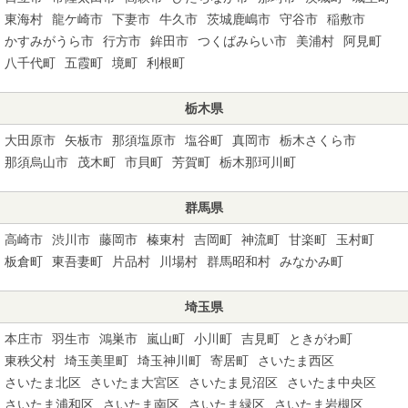
東海村
龍ケ崎市
下妻市
牛久市
茨城鹿嶋市
守谷市
稲敷市
かすみがうら市
行方市
鉾田市
つくばみらい市
美浦村
阿見町
八千代町
五霞町
境町
利根町
栃木県
大田原市
矢板市
那須塩原市
塩谷町
真岡市
栃木さくら市
那須烏山市
茂木町
市貝町
芳賀町
栃木那珂川町
群馬県
高崎市
渋川市
藤岡市
榛東村
吉岡町
神流町
甘楽町
玉村町
板倉町
東吾妻町
片品村
川場村
群馬昭和村
みなかみ町
埼玉県
本庄市
羽生市
鴻巣市
嵐山町
小川町
吉見町
ときがわ町
東秩父村
埼玉美里町
埼玉神川町
寄居町
さいたま西区
さいたま北区
さいたま大宮区
さいたま見沼区
さいたま中央区
さいたま浦和区
さいたま南区
さいたま緑区
さいたま岩槻区