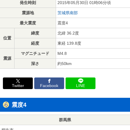
発生時刻
2015年05月30日 01時06分頃
震源地
茨城県南部
最大震度
震度4
緯度
北緯 36.2度
位置
経度
東経 139.8度
マグニチュード
M4.8
震源
深さ
約50km
Twitter
Facebook
LINE
震度4
群馬県
桐生市