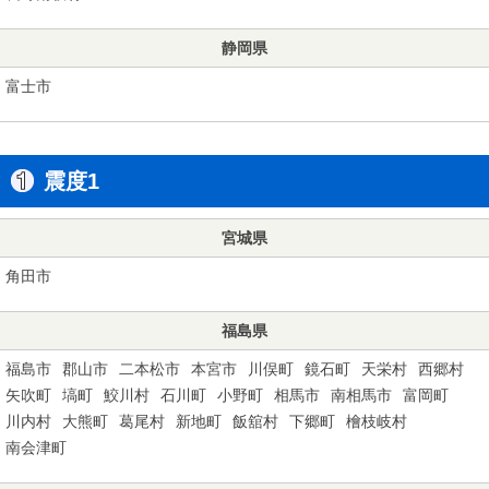
静岡県
富士市
震度1
宮城県
角田市
福島県
福島市
郡山市
二本松市
本宮市
川俣町
鏡石町
天栄村
西郷村
矢吹町
塙町
鮫川村
石川町
小野町
相馬市
南相馬市
富岡町
川内村
大熊町
葛尾村
新地町
飯舘村
下郷町
檜枝岐村
南会津町