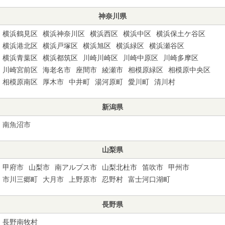
神奈川県
横浜鶴見区
横浜神奈川区
横浜西区
横浜中区
横浜保土ケ谷区
横浜港北区
横浜戸塚区
横浜旭区
横浜緑区
横浜瀬谷区
横浜青葉区
横浜都筑区
川崎川崎区
川崎中原区
川崎多摩区
川崎宮前区
海老名市
座間市
綾瀬市
相模原緑区
相模原中央区
相模原南区
厚木市
中井町
湯河原町
愛川町
清川村
新潟県
南魚沼市
山梨県
甲府市
山梨市
南アルプス市
山梨北杜市
笛吹市
甲州市
市川三郷町
大月市
上野原市
忍野村
富士河口湖町
長野県
長野南牧村