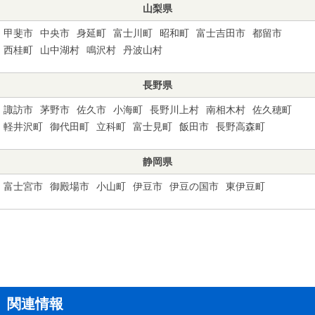
山梨県
甲斐市
中央市
身延町
富士川町
昭和町
富士吉田市
都留市
西桂町
山中湖村
鳴沢村
丹波山村
長野県
諏訪市
茅野市
佐久市
小海町
長野川上村
南相木村
佐久穂町
軽井沢町
御代田町
立科町
富士見町
飯田市
長野高森町
静岡県
富士宮市
御殿場市
小山町
伊豆市
伊豆の国市
東伊豆町
関連情報