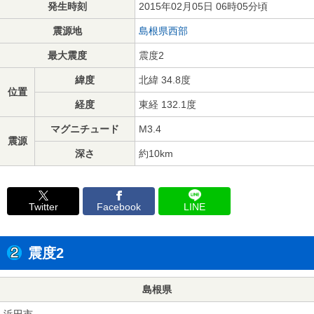
発生時刻
2015年02月05日 06時05分頃
震源地
島根県西部
最大震度
震度2
緯度
北緯 34.8度
位置
経度
東経 132.1度
マグニチュード
M3.4
震源
深さ
約10km
Twitter
Facebook
LINE
震度2
島根県
浜田市