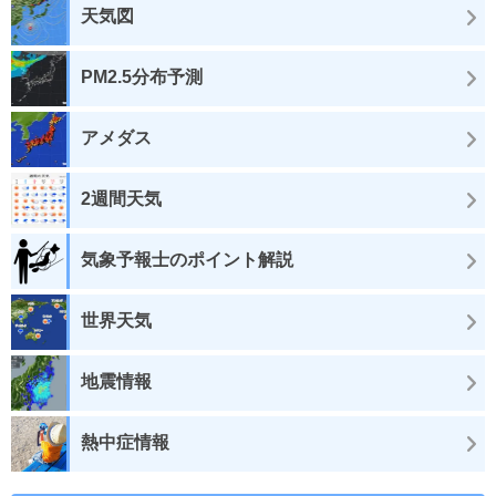
天気図
PM2.5分布予測
アメダス
2週間天気
気象予報士のポイント解説
世界天気
地震情報
熱中症情報