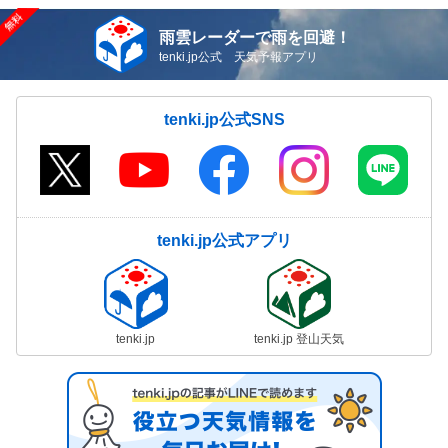
雨雲レーダーで雨を回避！
tenki.jp公式 天気予報アプリ
tenki.jp公式SNS
tenki.jp公式アプリ
tenki.jp
tenki.jp 登山天気