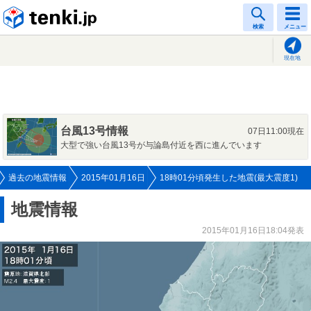
tenki.jp
検索
メニュー
現在地
台風13号情報
07日11:00現在
大型で強い台風13号が与論島付近を西に進んでいます
過去の地震情報
2015年01月16日
18時01分頃発生した地震(最大震度1)
地震情報
2015年01月16日18:04発表