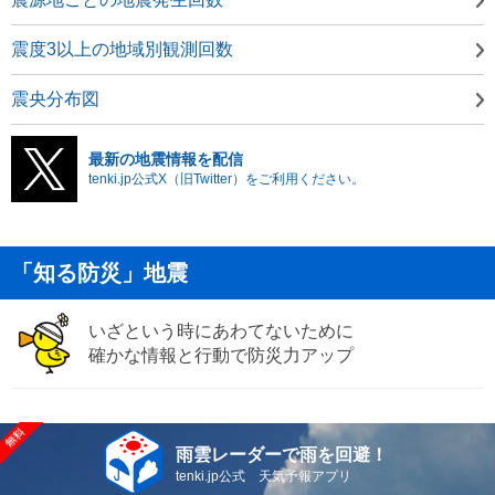
震度3以上の地域別観測回数
震央分布図
最新の地震情報を配信
tenki.jp公式X（旧Twitter）をご利用ください。
「知る防災」地震
いざという時にあわてないために
確かな情報と行動で防災力アップ
雨雲レーダーで雨を回避！
tenki.jp公式 天気予報アプリ