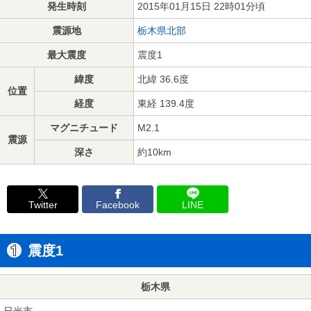
発生時刻
2015年01月15日 22時01分頃
震源地
栃木県北部
最大震度
震度1
緯度
北緯 36.6度
位置
経度
東経 139.4度
マグニチュード
M2.1
震源
深さ
約10km
Twitter
Facebook
LINE
震度1
栃木県
日光市