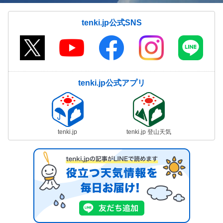
tenki.jp公式SNS
tenki.jp公式アプリ
tenki.jp
tenki.jp 登山天気