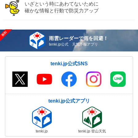
いざという時にあわてないために
確かな情報と行動で防災力アップ
雨雲レーダーで雨を回避！
tenki.jp公式 天気予報アプリ
tenki.jp公式SNS
tenki.jp公式アプリ
tenki.jp
tenki.jp 登山天気