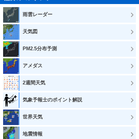
雨雲レーダー
天気図
PM2.5分布予測
アメダス
2週間天気
気象予報士のポイント解説
世界天気
地震情報