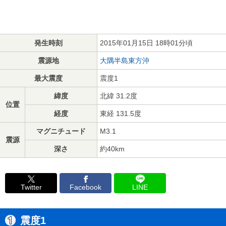
発生時刻
2015年01月15日 18時01分頃
震源地
大隅半島東方沖
最大震度
震度1
緯度
北緯 31.2度
位置
経度
東経 131.5度
マグニチュード
M3.1
震源
深さ
約40km
Twitter
Facebook
LINE
震度1