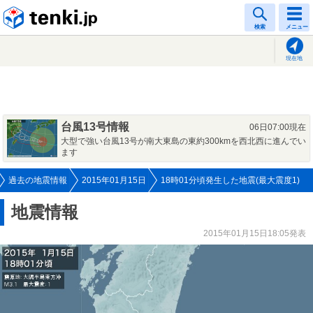
tenki.jp
検索
メニュー
現在地
台風13号情報
06日07:00現在
大型で強い台風13号が南大東島の東約300kmを西北西に進んでい
ます
過去の地震情報
2015年01月15日
18時01分頃発生した地震(最大震度1)
地震情報
2015年01月15日18:05発表