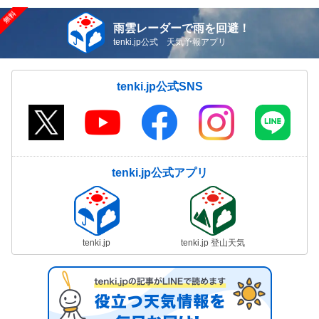
雨雲レーダーで雨を回避！
tenki.jp公式 天気予報アプリ
tenki.jp公式SNS
tenki.jp公式アプリ
tenki.jp
tenki.jp 登山天気