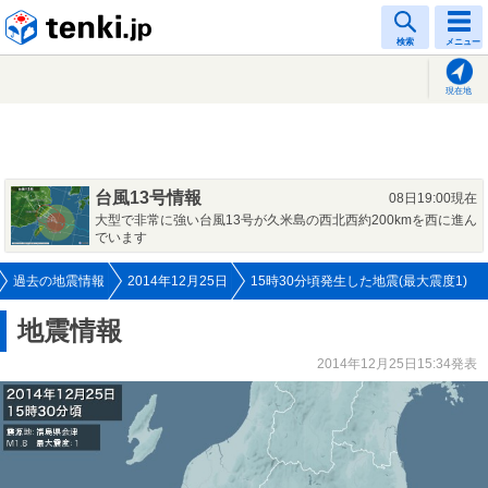
tenki.jp
検索
メニュー
現在地
台風13号情報
08日19:00現在
大型で非常に強い台風13号が久米島の西北西約200kmを西に進ん
でいます
過去の地震情報
2014年12月25日
15時30分頃発生した地震(最大震度1)
地震情報
2014年12月25日15:34発表