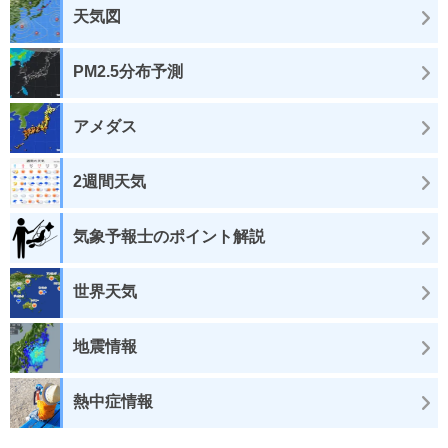
天気図
PM2.5分布予測
アメダス
2週間天気
気象予報士のポイント解説
世界天気
地震情報
熱中症情報