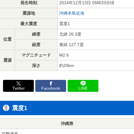
発生時刻
2014年12月13日 05時33分頃
震源地
沖縄本島近海
最大震度
震度1
緯度
北緯 26.3度
位置
経度
東経 127.7度
マグニチュード
M2.6
震源
深さ
約20km
Twitter
Facebook
LINE
震度1
沖縄県
宜野湾市