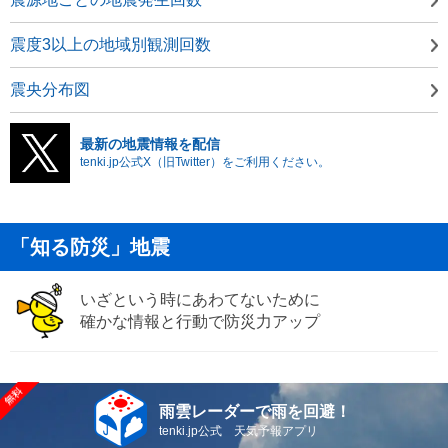
震度3以上の地域別観測回数
震央分布図
最新の地震情報を配信
tenki.jp公式X（旧Twitter）をご利用ください。
「知る防災」地震
いざという時にあわてないために
確かな情報と行動で防災力アップ
雨雲レーダーで雨を回避！
tenki.jp公式 天気予報アプリ