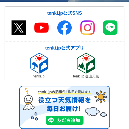
tenki.jp公式SNS
tenki.jp公式アプリ
tenki.jp
tenki.jp 登山天気