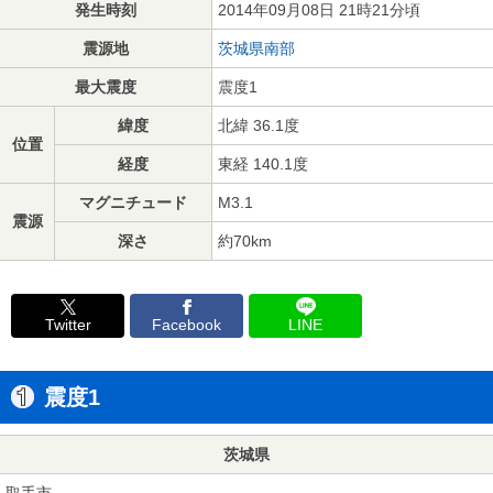
発生時刻
2014年09月08日 21時21分頃
震源地
茨城県南部
最大震度
震度1
緯度
北緯 36.1度
位置
経度
東経 140.1度
マグニチュード
M3.1
震源
深さ
約70km
Twitter
Facebook
LINE
震度1
茨城県
取手市