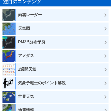
注目のコンテンツ
雨雲レーダー
天気図
PM2.5分布予測
アメダス
2週間天気
気象予報士のポイント解説
世界天気
地震情報