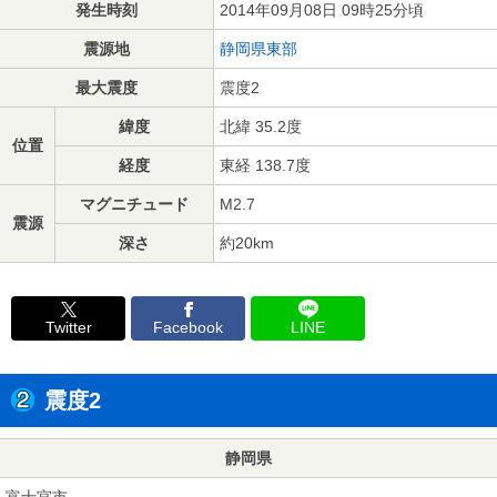
発生時刻
2014年09月08日 09時25分頃
震源地
静岡県東部
最大震度
震度2
緯度
北緯 35.2度
位置
経度
東経 138.7度
マグニチュード
M2.7
震源
深さ
約20km
Twitter
Facebook
LINE
震度2
静岡県
富士宮市