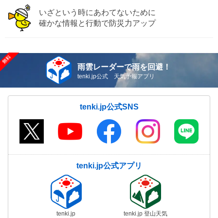
いざという時にあわてないために
確かな情報と行動で防災力アップ
雨雲レーダーで雨を回避！
tenki.jp公式 天気予報アプリ
tenki.jp公式SNS
tenki.jp公式アプリ
tenki.jp
tenki.jp 登山天気