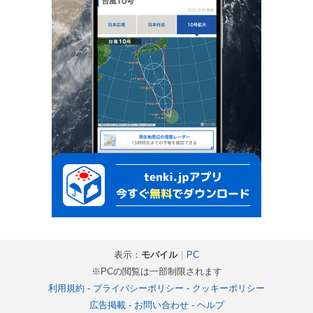
表示：
モバイル
｜
PC
※PCの閲覧は一部制限されます
利用規約
-
プライバシーポリシー
-
クッキーポリシー
広告掲載
-
お問い合わせ
-
ヘルプ