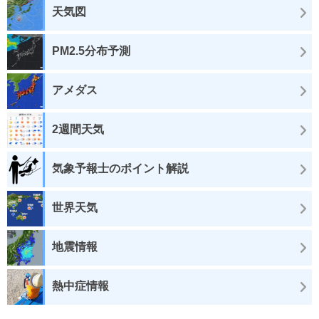
天気図
PM2.5分布予測
アメダス
2週間天気
気象予報士のポイント解説
世界天気
地震情報
熱中症情報