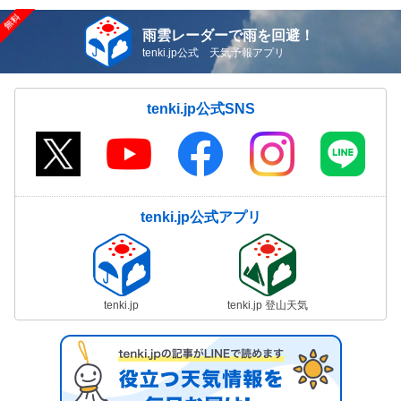
雨雲レーダーで雨を回避！
tenki.jp公式 天気予報アプリ
tenki.jp公式SNS
tenki.jp公式アプリ
tenki.jp
tenki.jp 登山天気