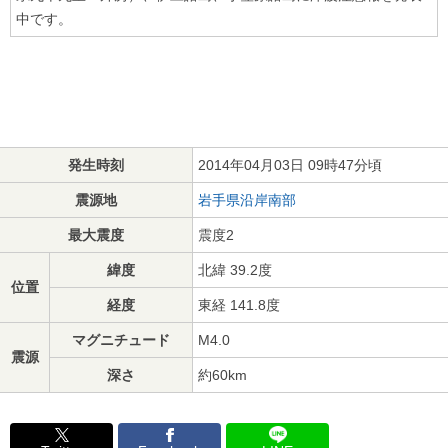
中です。
発生時刻
2014年04月03日 09時47分頃
震源地
岩手県沿岸南部
最大震度
震度2
緯度
北緯 39.2度
位置
経度
東経 141.8度
マグニチュード
M4.0
震源
深さ
約60km