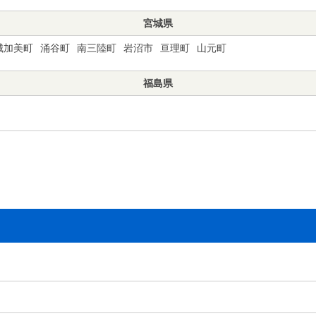
宮城県
城加美町
涌谷町
南三陸町
岩沼市
亘理町
山元町
福島県