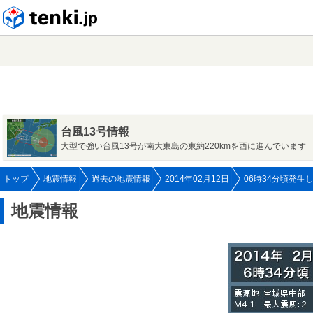
tenki.jp
台風13号情報
大型で強い台風13号が南大東島の東約220kmを西に進んでいます
トップ
地震情報
過去の地震情報
2014年02月12日
06時34分頃発生
地震情報