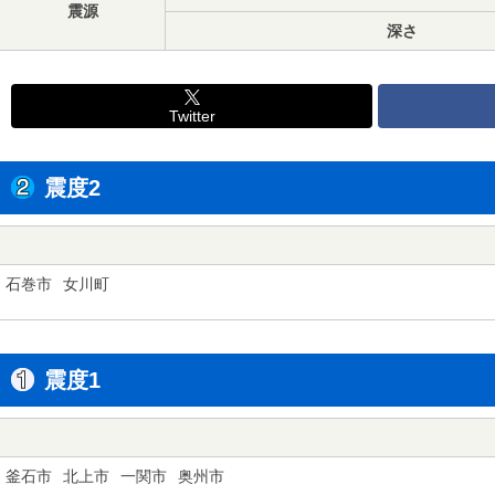
震源
深さ
Twitter
震度2
石巻市
女川町
震度1
釜石市
北上市
一関市
奥州市