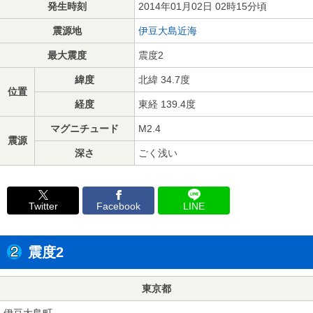
発生時刻
2014年01月02日 02時15分頃
震源地
伊豆大島近海
最大震度
震度2
緯度
北緯 34.7度
位置
経度
東経 139.4度
マグニチュード
M2.4
震源
深さ
ごく浅い
Twitter
Facebook
LINE
震度2
東京都
伊豆大島町