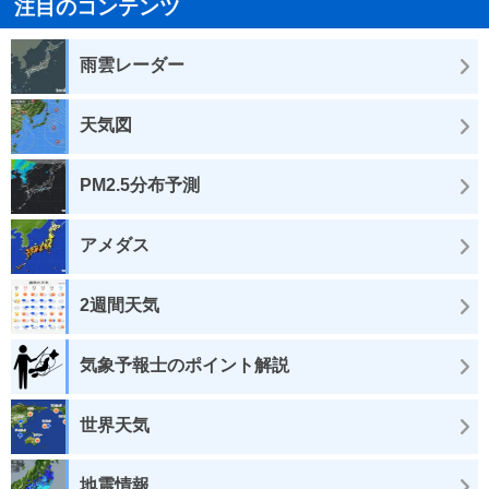
注目のコンテンツ
雨雲レーダー
天気図
PM2.5分布予測
アメダス
2週間天気
気象予報士のポイント解説
世界天気
地震情報