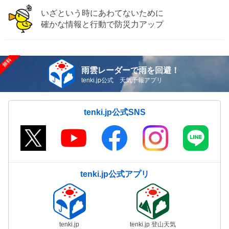
いざという時にあわてないために
確かな情報と行動で防災力アップ
雨雲レーダーで雨を回避！
tenki.jp公式 天気予報アプリ
tenki.jp公式SNS
tenki.jp公式アプリ
tenki.jp
tenki.jp 登山天気