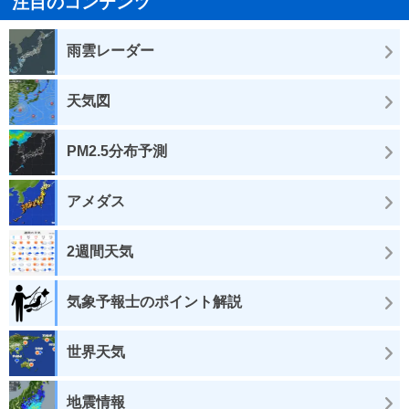
注目のコンテンツ
雨雲レーダー
天気図
PM2.5分布予測
アメダス
2週間天気
気象予報士のポイント解説
世界天気
地震情報