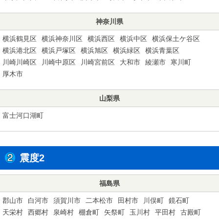
神奈川県
横浜鶴見区
横浜神奈川区
横浜西区
横浜中区
横浜保土ケ谷区
横浜港北区
横浜戸塚区
横浜旭区
横浜緑区
横浜青葉区
川崎川崎区
川崎中原区
川崎宮前区
大和市
綾瀬市
寒川町
厚木市
山梨県
富士河口湖町
震度2
福島県
郡山市
白河市
須賀川市
二本松市
田村市
川俣町
鏡石町
天栄村
西郷村
泉崎村
棚倉町
矢祭町
玉川村
平田村
古殿町