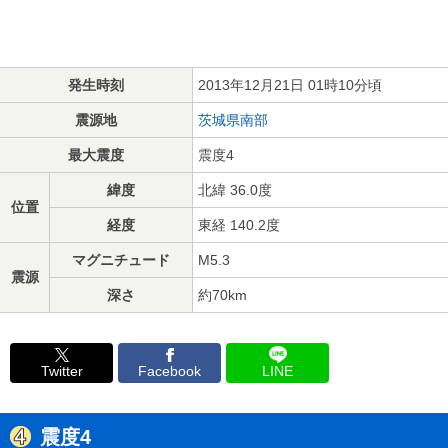
発生時刻
2013年12月21日 01時10分頃
震源地
茨城県南部
最大震度
震度4
緯度
北緯 36.0度
位置
経度
東経 140.2度
マグニチュード
M5.3
震源
深さ
約70km
Twitter
Facebook
LINE
震度4