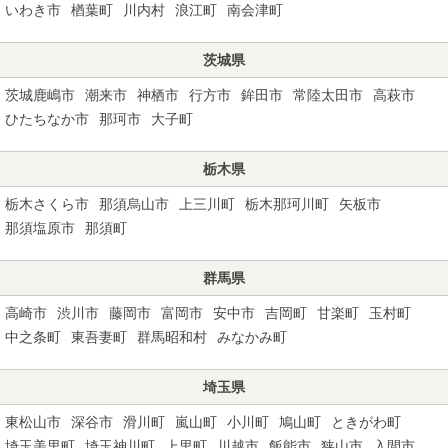
いわき市
楢葉町
川内村
浪江町
南会津町
茨城県
茨城鹿嶋市
潮来市
神栖市
行方市
鉾田市
常陸太田市
高萩市
ひたちなか市
那珂市
大子町
栃木県
栃木さくら市
那須烏山市
上三川町
栃木那珂川町
矢板市
那須塩原市
那須町
群馬県
高崎市
渋川市
藤岡市
富岡市
安中市
吉岡町
甘楽町
玉村町
中之条町
東吾妻町
群馬昭和村
みなかみ町
埼玉県
東松山市
深谷市
滑川町
嵐山町
小川町
鳩山町
ときがわ町
埼玉美里町
埼玉神川町
上里町
川越市
飯能市
狭山市
入間市