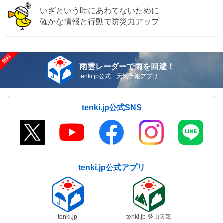
いざという時にあわてないために
確かな情報と行動で防災力アップ
雨雲レーダーで雨を回避！
tenki.jp公式 天気予報アプリ
tenki.jp公式SNS
tenki.jp公式アプリ
tenki.jp
tenki.jp 登山天気