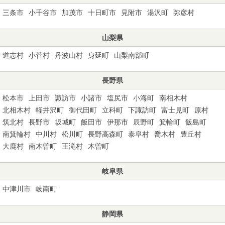
三条市
小千谷市
加茂市
十日町市
見附市
湯沢町
弥彦村
山梨県
道志村
小菅村
丹波山村
身延町
山梨南部町
長野県
松本市
上田市
諏訪市
小諸市
塩尻市
小海町
南相木村
北相木村
軽井沢町
御代田町
立科町
下諏訪町
富士見町
原村
筑北村
長野市
坂城町
飯田市
伊那市
辰野町
箕輪町
飯島町
南箕輪村
中川村
松川町
長野高森町
泰阜村
喬木村
豊丘村
大鹿村
南木曽町
王滝村
木曽町
岐阜県
中津川市
岐南町
静岡県