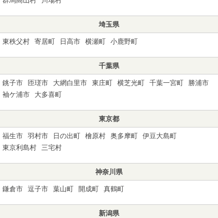
埼玉県
東秩父村
寄居町
日高市
横瀬町
小鹿野町
千葉県
銚子市
匝瑳市
大網白里市
東庄町
横芝光町
千葉一宮町
勝浦市
袖ケ浦市
大多喜町
東京都
福生市
羽村市
日の出町
檜原村
奥多摩町
伊豆大島町
東京利島村
三宅村
神奈川県
鎌倉市
逗子市
葉山町
開成町
真鶴町
新潟県