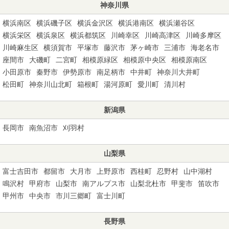
神奈川県
横浜南区
横浜磯子区
横浜金沢区
横浜港南区
横浜瀬谷区
横浜栄区
横浜泉区
横浜都筑区
川崎幸区
川崎高津区
川崎多摩区
川崎麻生区
横須賀市
平塚市
藤沢市
茅ヶ崎市
三浦市
海老名市
座間市
大磯町
二宮町
相模原緑区
相模原中央区
相模原南区
小田原市
秦野市
伊勢原市
南足柄市
中井町
神奈川大井町
松田町
神奈川山北町
箱根町
湯河原町
愛川町
清川村
新潟県
長岡市
南魚沼市
刈羽村
山梨県
富士吉田市
都留市
大月市
上野原市
西桂町
忍野村
山中湖村
鳴沢村
甲府市
山梨市
南アルプス市
山梨北杜市
甲斐市
笛吹市
甲州市
中央市
市川三郷町
富士川町
長野県