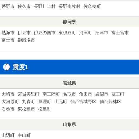
茅野市
佐久市
長野川上村
長野南牧村
佐久穂町
静岡県
熱海市
伊豆市
伊豆の国市
東伊豆町
河津町
沼津市
富士宮市
富士市
御殿場市
震度1
宮城県
大崎市
宮城美里町
南三陸町
名取市
角田市
岩沼市
蔵王町
大河原町
丸森町
亘理町
山元町
仙台宮城野区
仙台若林区
石巻市
東松島市
松島町
山形県
山辺町
中山町