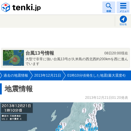
tenki.jp
検索
メニュー
現在地
台風13号情報
08日20:00現在
大型で非常に強い台風13号が久米島の西北西約200kmを西に進ん
でいます
過去の地震情報
2013年12月21日
01時10分頃発生した地震(最大震度4)
地震情報
2013年12月21日01:20発表