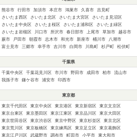
熊谷市
行田市
加須市
本庄市
鴻巣市
久喜市
吉見町
さいたま西区
さいたま北区
さいたま大宮区
さいたま見沼区
さいたま中央区
さいたま桜区
さいたま浦和区
さいたま緑区
さいたま岩槻区
川口市
所沢市
春日部市
上尾市
草加市
越谷市
蕨市
戸田市
朝霞市
志木市
和光市
新座市
桶川市
八潮市
富士見市
三郷市
幸手市
吉川市
白岡市
川島町
杉戸町
松伏町
千葉県
千葉中央区
千葉花見川区
市川市
野田市
成田市
柏市
流山市
我孫子市
鎌ケ谷市
浦安市
印西市
東京都
東京千代田区
東京中央区
東京港区
東京新宿区
東京文京区
東京台東区
東京墨田区
東京江東区
東京品川区
東京大田区
東京世田谷区
東京渋谷区
東京中野区
東京杉並区
東京北区
東京荒川区
東京板橋区
東京練馬区
東京足立区
東京葛飾区
東京江戸川区
武蔵野市
調布市
町田市
小平市
東大和市