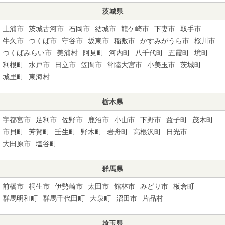
茨城県
土浦市
茨城古河市
石岡市
結城市
龍ケ崎市
下妻市
取手市
牛久市
つくば市
守谷市
坂東市
稲敷市
かすみがうら市
桜川市
つくばみらい市
美浦村
阿見町
河内町
八千代町
五霞町
境町
利根町
水戸市
日立市
笠間市
常陸大宮市
小美玉市
茨城町
城里町
東海村
栃木県
宇都宮市
足利市
佐野市
鹿沼市
小山市
下野市
益子町
茂木町
市貝町
芳賀町
壬生町
野木町
岩舟町
高根沢町
日光市
大田原市
塩谷町
群馬県
前橋市
桐生市
伊勢崎市
太田市
館林市
みどり市
板倉町
群馬明和町
群馬千代田町
大泉町
沼田市
片品村
埼玉県