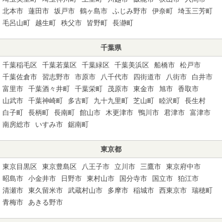
北本市
蓮田市
坂戸市
鶴ヶ島市
ふじみ野市
伊奈町
埼玉三芳町
毛呂山町
越生町
秩父市
皆野町
長瀞町
千葉県
千葉稲毛区
千葉若葉区
千葉緑区
千葉美浜区
船橋市
松戸市
千葉佐倉市
習志野市
市原市
八千代市
四街道市
八街市
白井市
富里市
千葉酒々井町
千葉栄町
茂原市
東金市
旭市
香取市
山武市
千葉神崎町
多古町
九十九里町
芝山町
睦沢町
長生村
白子町
長柄町
長南町
館山市
木更津市
鴨川市
君津市
富津市
南房総市
いすみ市
鋸南町
東京都
東京目黒区
東京豊島区
八王子市
立川市
三鷹市
東京府中市
昭島市
小金井市
日野市
東村山市
国分寺市
国立市
狛江市
清瀬市
東久留米市
武蔵村山市
多摩市
稲城市
西東京市
瑞穂町
青梅市
あきる野市