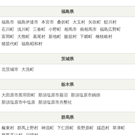
福島県
福島市
福島伊達市
本宮市
桑折町
大玉村
矢吹町
鮫川村
石川町
浅川町
三春町
小野町
相馬市
南相馬市
福島広野町
富岡町
大熊町
葛尾村
新地町
飯舘村
下郷町
檜枝岐村
猪苗代町
福島昭和村
茨城県
北茨城市
大洗町
栃木県
大田原市黒羽田町
那須塩原市蟇沼
那須塩原市鍋掛
那須塩原市中塩原
那須塩原市共墾社
群馬県
榛東村
群馬上野村
神流町
下仁田町
長野原町
嬬恋村
草津町
群馬高山村
川場村