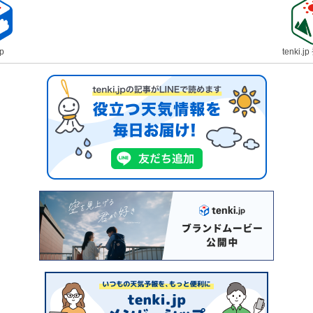
jp
tenki.