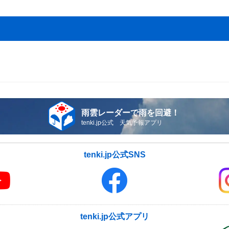
雨雲レーダーで雨を回避！
tenki.jp公式 天気予報アプリ
tenki.jp公式SNS
tenki.jp公式アプリ