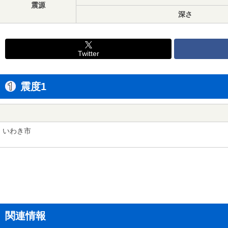
震源
深さ
Twitter
震度1
いわき市
関連情報