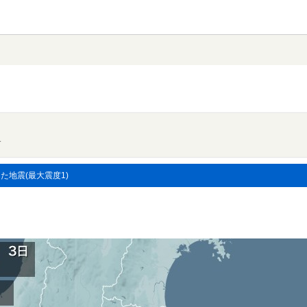
す
した地震(最大震度1)