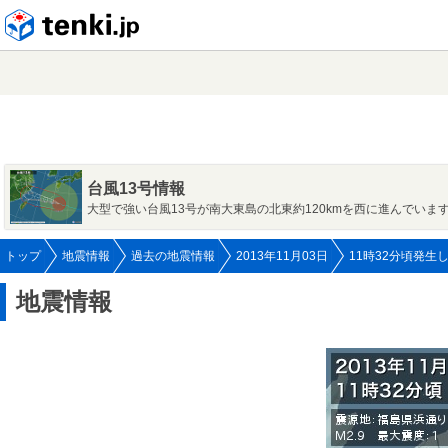
tenki.jp
台風13号情報
大型で強い台風13号が南大東島の北東約120kmを西に進んでいま
トップ
地震情報
過去の地震情報
2013年11月03日
11時32分頃発生
地震情報