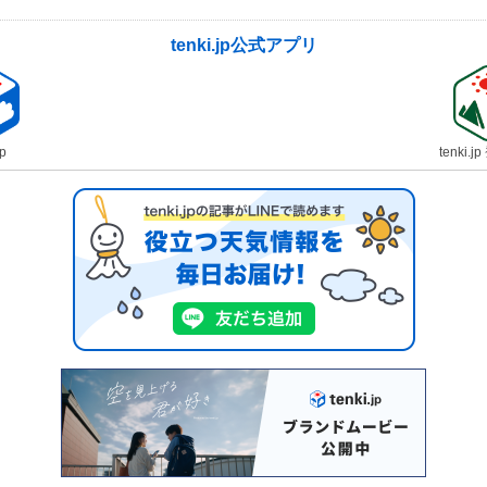
tenki.jp公式アプリ
jp
tenki.