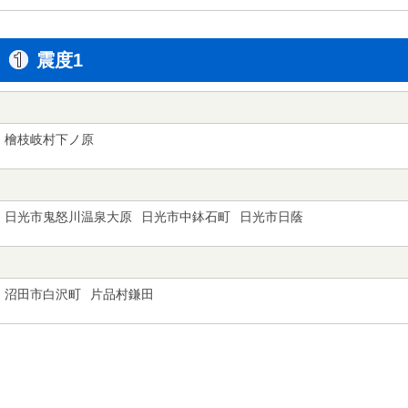
震度1
檜枝岐村下ノ原
日光市鬼怒川温泉大原
日光市中鉢石町
日光市日蔭
沼田市白沢町
片品村鎌田