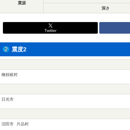
震源
深さ
Twitter
震度2
檜枝岐村
日光市
沼田市
片品村