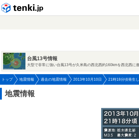
tenki.jp
台風13号情報
大型で非常に強い台風13号が久米島の西北西約160kmを西北西に
トップ
地震情報
過去の地震情報
2013年10月10日
21時18分頃発生
地震情報