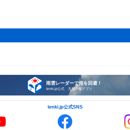
雨雲レーダーで雨を回避！
tenki.jp公式 天気予報アプリ
tenki.jp公式SNS