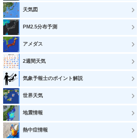
天気図
PM2.5分布予測
アメダス
2週間天気
気象予報士のポイント解説
世界天気
地震情報
熱中症情報