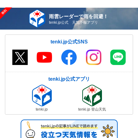
雨雲レーダーで雨を回避！
tenki.jp公式 天気予報アプリ
tenki.jp公式SNS
tenki.jp公式アプリ
tenki.jp
tenki.jp 登山天気