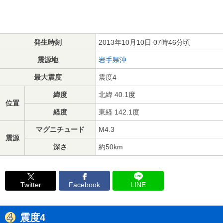
発生時刻
2013年10月10日 07時46分頃
震源地
岩手県沖
最大震度
震度4
緯度
北緯 40.1度
位置
経度
東経 142.1度
マグニチュード
M4.3
震源
深さ
約50km
Twitter
Facebook
LINE
震度4