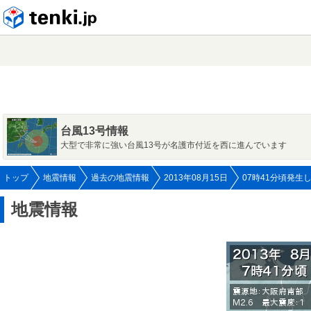
tenki.jp
台風13号情報
大型で非常に強い台風13号が名護市付近を西に進んでいます
トップ
地震情報
過去の地震情報
2013年08月15日
07時41分頃発生
地震情報