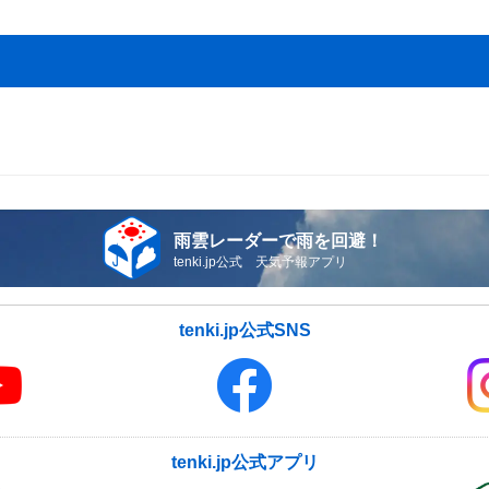
雨雲レーダーで雨を回避！
tenki.jp公式 天気予報アプリ
tenki.jp公式SNS
tenki.jp公式アプリ