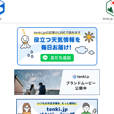
jp
tenki.