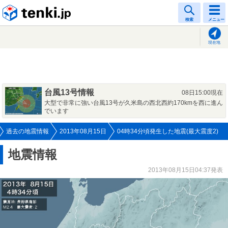
tenki.jp
検索
メニュー
現在地
台風13号情報
08日15:00現在
大型で非常に強い台風13号が久米島の西北西約170kmを西に進ん
でいます
過去の地震情報
2013年08月15日
04時34分頃発生した地震(最大震度2)
地震情報
2013年08月15日04:37発表