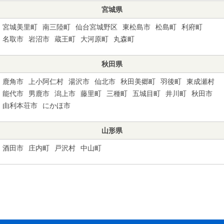
宮城県
宮城美里町
南三陸町
仙台宮城野区
東松島市
松島町
利府町
名取市
岩沼市
蔵王町
大河原町
丸森町
秋田県
鹿角市
上小阿仁村
湯沢市
仙北市
秋田美郷町
羽後町
東成瀬村
能代市
男鹿市
潟上市
藤里町
三種町
五城目町
井川町
秋田市
由利本荘市
にかほ市
山形県
酒田市
庄内町
戸沢村
中山町