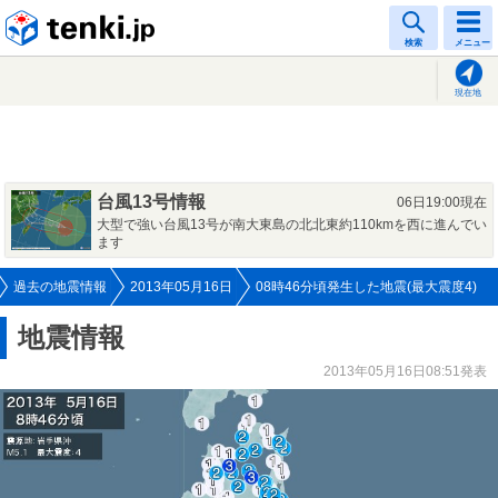
tenki.jp
検索
メニュー
現在地
台風13号情報
06日19:00現在
大型で強い台風13号が南大東島の北北東約110kmを西に進んでい
ます
過去の地震情報
2013年05月16日
08時46分頃発生した地震(最大震度4)
地震情報
2013年05月16日08:51発表