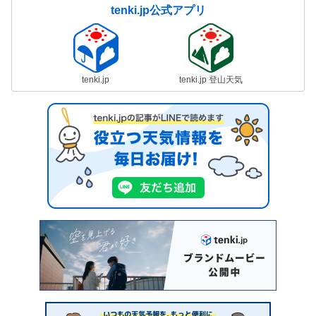
tenki.jp公式アプリ
tenki.jp
tenki.jp 登山天気