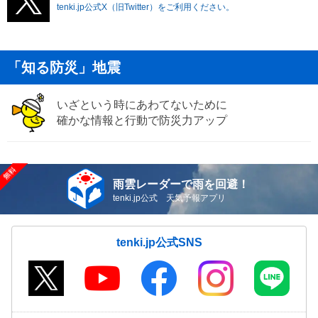
tenki.jp公式X（旧Twitter）をご利用ください。
「知る防災」地震
いざという時にあわてないために
確かな情報と行動で防災力アップ
雨雲レーダーで雨を回避！
tenki.jp公式 天気予報アプリ
tenki.jp公式SNS