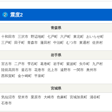
震度2
青森県
十和田市
三沢市
野辺地町
七戸町
六戸町
東北町
おいらせ町
三戸町
田子町
青森市
蓬田村
中泊町
むつ市
東通村
佐井村
岩手県
宮古市
二戸市
雫石町
葛巻町
岩手町
紫波町
矢巾町
九戸村
陸前高田市
釜石市
花巻市
北上市
遠野市
一関市
奥州市
西和賀町
金ケ崎町
平泉町
宮城県
気仙沼市
登米市
栗原市
大崎市
色麻町
宮城加美町
涌谷町
石巻市