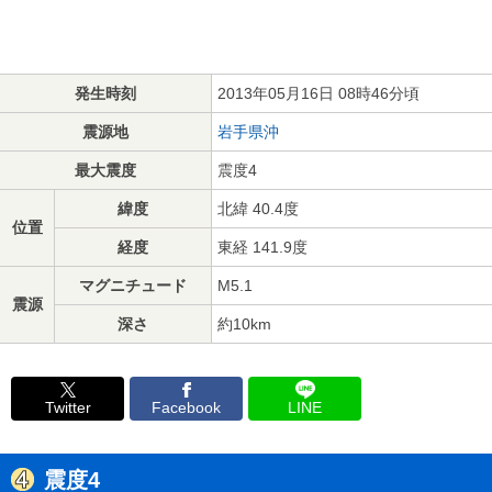
発生時刻
2013年05月16日 08時46分頃
震源地
岩手県沖
最大震度
震度4
緯度
北緯 40.4度
位置
経度
東経 141.9度
マグニチュード
M5.1
震源
深さ
約10km
Twitter
Facebook
LINE
震度4