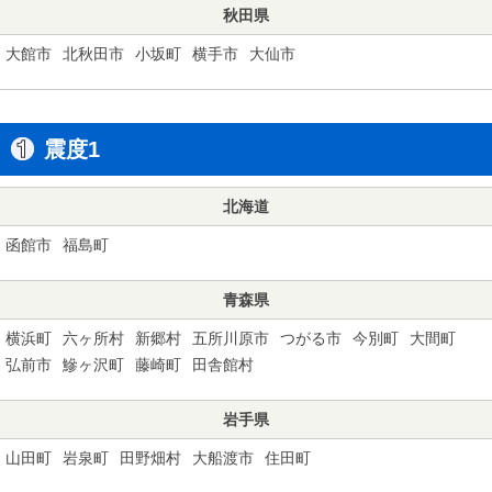
秋田県
大館市
北秋田市
小坂町
横手市
大仙市
震度1
北海道
函館市
福島町
青森県
横浜町
六ヶ所村
新郷村
五所川原市
つがる市
今別町
大間町
弘前市
鰺ヶ沢町
藤崎町
田舎館村
岩手県
山田町
岩泉町
田野畑村
大船渡市
住田町