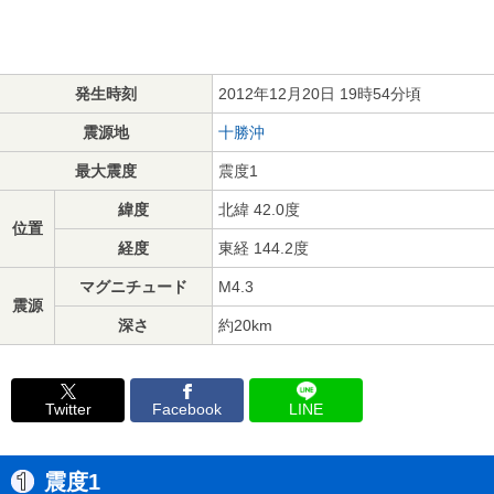
発生時刻
2012年12月20日 19時54分頃
震源地
十勝沖
最大震度
震度1
緯度
北緯 42.0度
位置
経度
東経 144.2度
マグニチュード
M4.3
震源
深さ
約20km
Twitter
Facebook
LINE
震度1