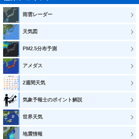
雨雲レーダー
天気図
PM2.5分布予測
アメダス
2週間天気
気象予報士のポイント解説
世界天気
地震情報