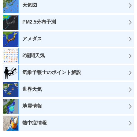
天気図
PM2.5分布予測
アメダス
2週間天気
気象予報士のポイント解説
世界天気
地震情報
熱中症情報