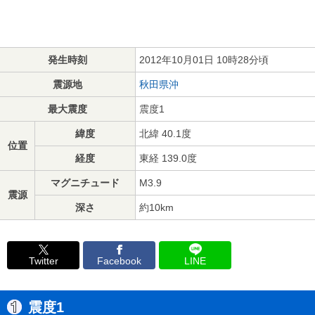
発生時刻
2012年10月01日 10時28分頃
震源地
秋田県沖
最大震度
震度1
緯度
北緯 40.1度
位置
経度
東経 139.0度
マグニチュード
M3.9
震源
深さ
約10km
Twitter
Facebook
LINE
震度1