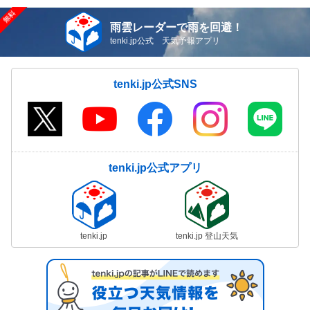
雨雲レーダーで雨を回避！
tenki.jp公式 天気予報アプリ
tenki.jp公式SNS
tenki.jp公式アプリ
tenki.jp
tenki.jp 登山天気