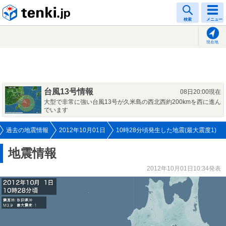
tenki.jp
検索
メニュー
現在地
台風13号情報
08日20:00現在
大型で非常に強い台風13号が久米島の西北西約200kmを西に進ん
でいます
過去の地震情報
2012年10月01日
10時28分頃発生した地震(最大震度1)
地震情報
2012年10月01日10:34発表