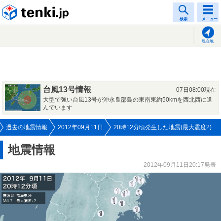
tenki.jp
検索
メニュー
現在地
台風13号情報
07日08:00現在
大型で強い台風13号が沖永良部島の東南東約50kmを西北西に進
んでいます
過去の地震情報
2012年09月11日
20時12分頃発生した地震(最大震度2)
地震情報
2012年09月11日20:17発表