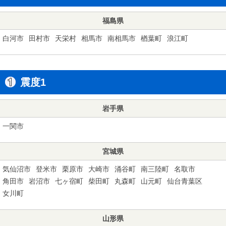
福島県
白河市
田村市
天栄村
相馬市
南相馬市
楢葉町
浪江町
震度1
岩手県
一関市
宮城県
気仙沼市
登米市
栗原市
大崎市
涌谷町
南三陸町
名取市
角田市
岩沼市
七ヶ宿町
柴田町
丸森町
山元町
仙台青葉区
女川町
山形県