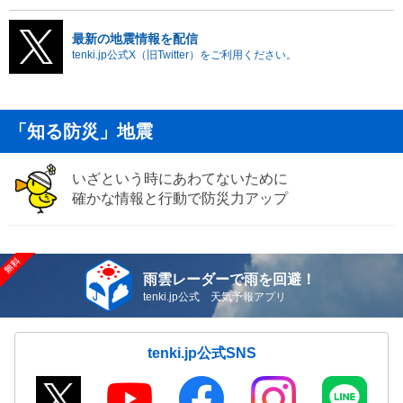
最新の地震情報を配信
tenki.jp公式X（旧Twitter）をご利用ください。
「知る防災」地震
いざという時にあわてないために
確かな情報と行動で防災力アップ
雨雲レーダーで雨を回避！
tenki.jp公式 天気予報アプリ
tenki.jp公式SNS