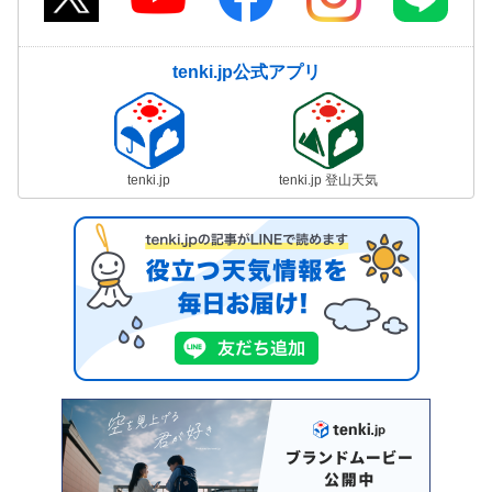
tenki.jp公式アプリ
tenki.jp
tenki.jp 登山天気