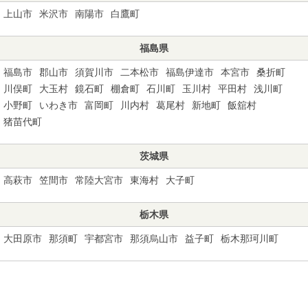
上山市
米沢市
南陽市
白鷹町
福島県
福島市
郡山市
須賀川市
二本松市
福島伊達市
本宮市
桑折町
川俣町
大玉村
鏡石町
棚倉町
石川町
玉川村
平田村
浅川町
小野町
いわき市
富岡町
川内村
葛尾村
新地町
飯舘村
猪苗代町
茨城県
高萩市
笠間市
常陸大宮市
東海村
大子町
栃木県
大田原市
那須町
宇都宮市
那須烏山市
益子町
栃木那珂川町