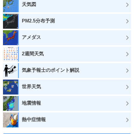
天気図
PM2.5分布予測
アメダス
2週間天気
気象予報士のポイント解説
世界天気
地震情報
熱中症情報