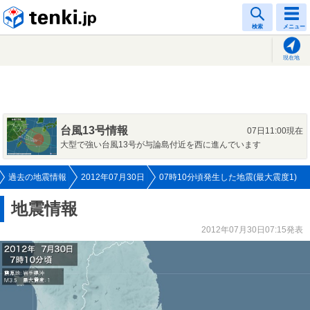
tenki.jp
検索
メニュー
現在地
台風13号情報
07日11:00現在
大型で強い台風13号が与論島付近を西に進んでいます
過去の地震情報
2012年07月30日
07時10分頃発生した地震(最大震度1)
地震情報
2012年07月30日07:15発表