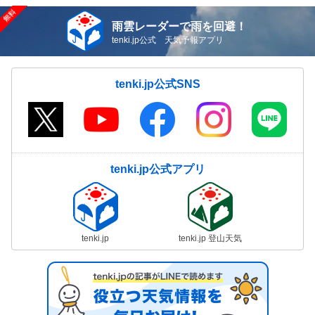
雨雲レーダーで雨を回避！
tenki.jp公式 天気予報アプリ
tenki.jp公式SNS
tenki.jp公式アプリ
tenki.jp
tenki.jp 登山天気