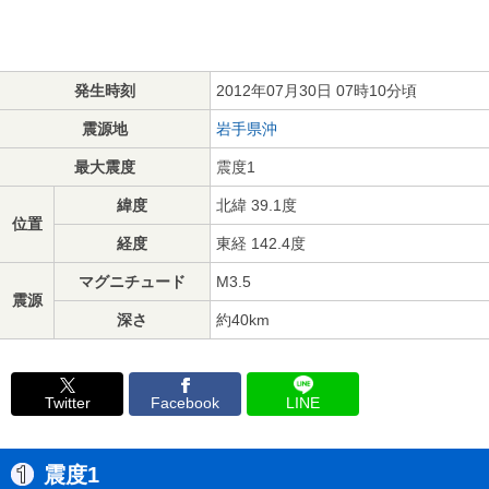
発生時刻
2012年07月30日 07時10分頃
震源地
岩手県沖
最大震度
震度1
緯度
北緯 39.1度
位置
経度
東経 142.4度
マグニチュード
M3.5
震源
深さ
約40km
Twitter
Facebook
LINE
震度1