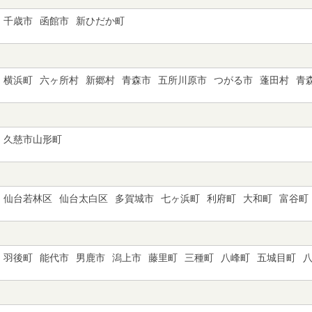
千歳市
函館市
新ひだか町
横浜町
六ヶ所村
新郷村
青森市
五所川原市
つがる市
蓬田村
青
久慈市山形町
仙台若林区
仙台太白区
多賀城市
七ヶ浜町
利府町
大和町
富谷町
羽後町
能代市
男鹿市
潟上市
藤里町
三種町
八峰町
五城目町