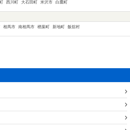
町
西川町
大石田町
米沢市
白鷹町
市
相馬市
南相馬市
楢葉町
新地町
飯舘村