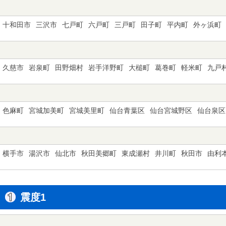
十和田市
三沢市
七戸町
六戸町
三戸町
田子町
平内町
外ヶ浜町
久慈市
岩泉町
田野畑村
岩手洋野町
大槌町
葛巻町
軽米町
九戸
色麻町
宮城加美町
宮城美里町
仙台青葉区
仙台宮城野区
仙台泉区
横手市
湯沢市
仙北市
秋田美郷町
東成瀬村
井川町
秋田市
由利
震度1