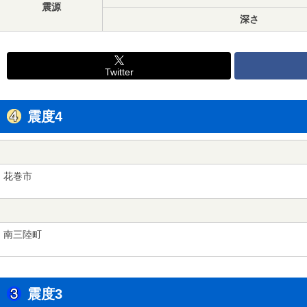
震源
深さ
Twitter
震度4
花巻市
南三陸町
震度3