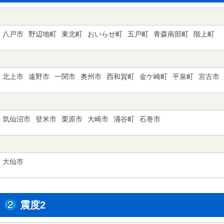
八戸市
野辺地町
東北町
おいらせ町
五戸町
青森南部町
階上町
北上市
遠野市
一関市
奥州市
西和賀町
金ケ崎町
平泉町
宮古市
気仙沼市
登米市
栗原市
大崎市
涌谷町
石巻市
大仙市
震度2