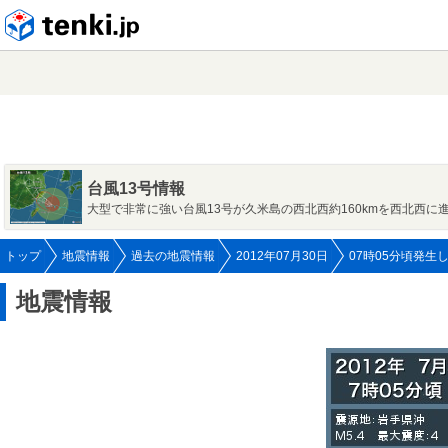
tenki.jp
台風13号情報
大型で非常に強い台風13号が久米島の西北西約160kmを西北西に
トップ
地震情報
過去の地震情報
2012年07月30日
07時05分頃発生
地震情報