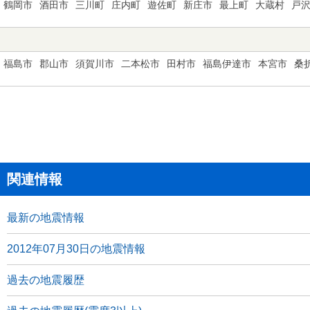
鶴岡市
酒田市
三川町
庄内町
遊佐町
新庄市
最上町
大蔵村
戸
福島市
郡山市
須賀川市
二本松市
田村市
福島伊達市
本宮市
桑
関連情報
最新の地震情報
2012年07月30日の地震情報
過去の地震履歴