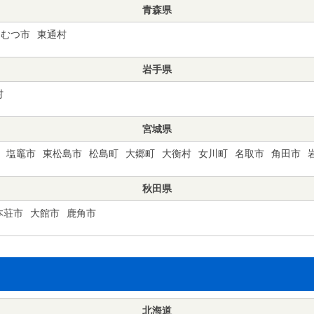
青森県
むつ市
東通村
岩手県
村
宮城県
塩竈市
東松島市
松島町
大郷町
大衡村
女川町
名取市
角田市
秋田県
本荘市
大館市
鹿角市
北海道