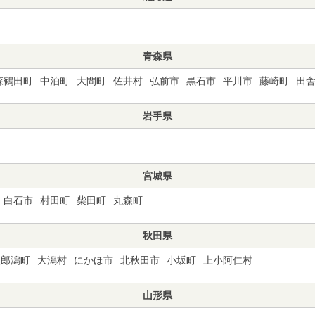
青森県
森鶴田町
中泊町
大間町
佐井村
弘前市
黒石市
平川市
藤崎町
田
岩手県
宮城県
白石市
村田町
柴田町
丸森町
秋田県
八郎潟町
大潟村
にかほ市
北秋田市
小坂町
上小阿仁村
山形県