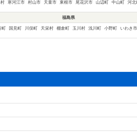
沢村
寒河江市
村山市
天童市
東根市
尾花沢市
山辺町
中山町
河北
福島県
折町
国見町
川俣町
天栄村
棚倉町
玉川村
浅川町
小野町
いわき