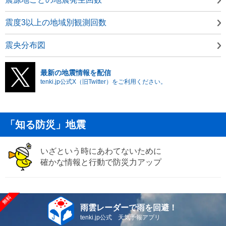
震度3以上の地域別観測回数
震央分布図
最新の地震情報を配信
tenki.jp公式X（旧Twitter）をご利用ください。
「知る防災」地震
いざという時にあわてないために
確かな情報と行動で防災力アップ
雨雲レーダーで雨を回避！
tenki.jp公式 天気予報アプリ