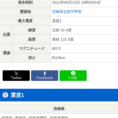
発生時刻
2012年06月22日 10時29分頃
震源地
宮崎県北部平野部
最大震度
震度1
緯度
北緯 32.4度
位置
経度
東経 131.5度
マグニチュード
M2.9
震源
深さ
約10km
Twitter
Facebook
LINE
震度1
宮崎県
延岡市
西都市
宮崎都農町
宮崎美郷町