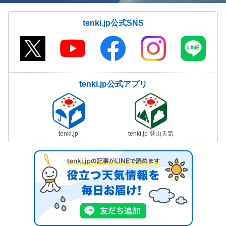
tenki.jp公式SNS
tenki.jp公式アプリ
tenki.jp
tenki.jp 登山天気