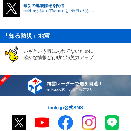
最新の地震情報を配信
tenki.jp公式X（旧Twitter）をご利用ください。
「知る防災」地震
いざという時にあわてないために
確かな情報と行動で防災力アップ
雨雲レーダーで雨を回避！
tenki.jp公式 天気予報アプリ
tenki.jp公式SNS