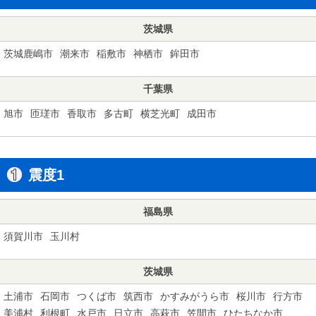
茨城県
茨城鹿嶋市
潮来市
稲敷市
神栖市
鉾田市
千葉県
旭市
匝瑳市
香取市
多古町
横芝光町
成田市
震度1
福島県
須賀川市
玉川村
茨城県
土浦市
石岡市
つくば市
筑西市
かすみがうら市
桜川市
行方市
美浦村
利根町
水戸市
日立市
高萩市
笠間市
ひたちなか市