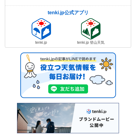
tenki.jp公式アプリ
tenki.jp
tenki.jp 登山天気