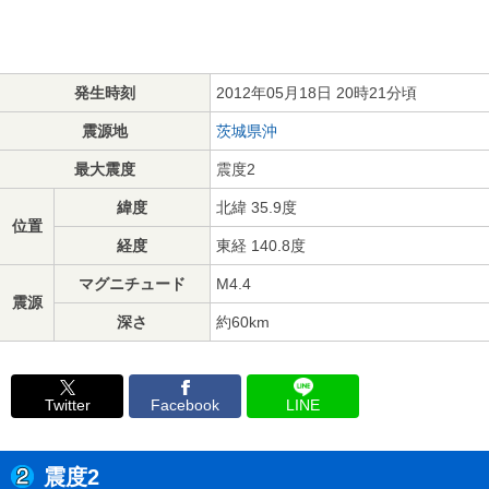
発生時刻
2012年05月18日 20時21分頃
震源地
茨城県沖
最大震度
震度2
緯度
北緯 35.9度
位置
経度
東経 140.8度
マグニチュード
M4.4
震源
深さ
約60km
Twitter
Facebook
LINE
震度2