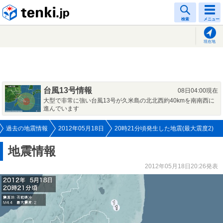
tenki.jp
検索
メニュー
現在地
台風13号情報
08日04:00現在
大型で非常に強い台風13号が久米島の北北西約40kmを南南西に
進んでいます
過去の地震情報
2012年05月18日
20時21分頃発生した地震(最大震度2)
地震情報
2012年05月18日20:26発表