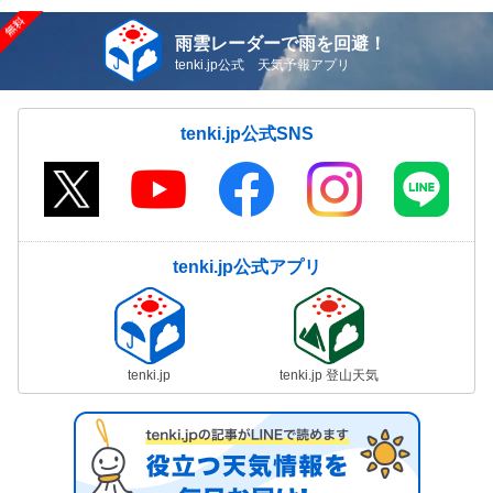
雨雲レーダーで雨を回避！
tenki.jp公式 天気予報アプリ
tenki.jp公式SNS
tenki.jp公式アプリ
tenki.jp
tenki.jp 登山天気