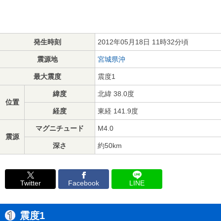
発生時刻
2012年05月18日 11時32分頃
震源地
宮城県沖
最大震度
震度1
緯度
北緯 38.0度
位置
経度
東経 141.9度
マグニチュード
M4.0
震源
深さ
約50km
Twitter
Facebook
LINE
震度1