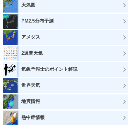
天気図
PM2.5分布予測
アメダス
2週間天気
気象予報士のポイント解説
世界天気
地震情報
熱中症情報