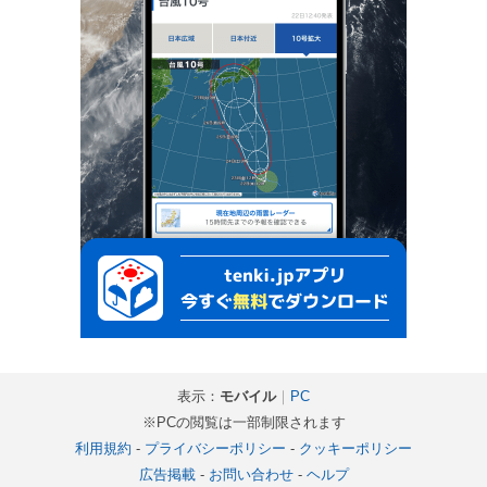
表示：
モバイル
｜
PC
※PCの閲覧は一部制限されます
利用規約
-
プライバシーポリシー
-
クッキーポリシー
広告掲載
-
お問い合わせ
-
ヘルプ