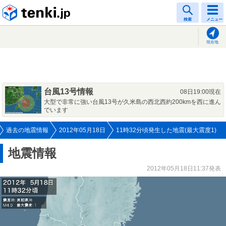
tenki.jp
検索
メニュー
現在地
台風13号情報
08日19:00現在
大型で非常に強い台風13号が久米島の西北西約200kmを西に進ん
でいます
過去の地震情報
2012年05月18日
11時32分頃発生した地震(最大震度1)
地震情報
2012年05月18日11:37発表