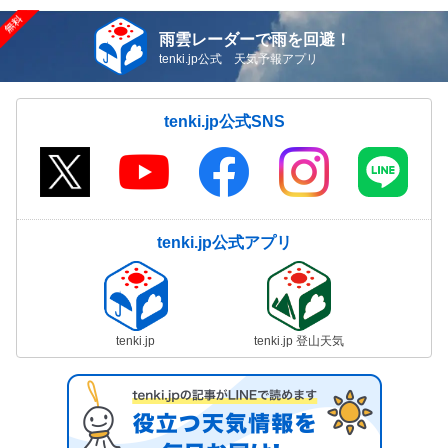
雨雲レーダーで雨を回避！
tenki.jp公式 天気予報アプリ
tenki.jp公式SNS
tenki.jp公式アプリ
tenki.jp
tenki.jp 登山天気