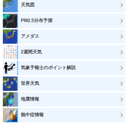
天気図
PM2.5分布予測
アメダス
2週間天気
気象予報士のポイント解説
世界天気
地震情報
熱中症情報