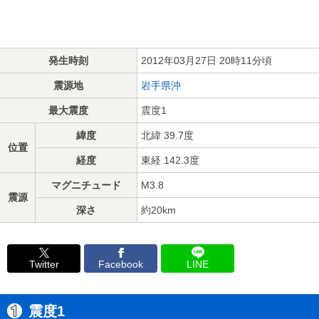
発生時刻
2012年03月27日 20時11分頃
震源地
岩手県沖
最大震度
震度1
緯度
北緯 39.7度
位置
経度
東経 142.3度
マグニチュード
M3.8
震源
深さ
約20km
Twitter
Facebook
LINE
震度1