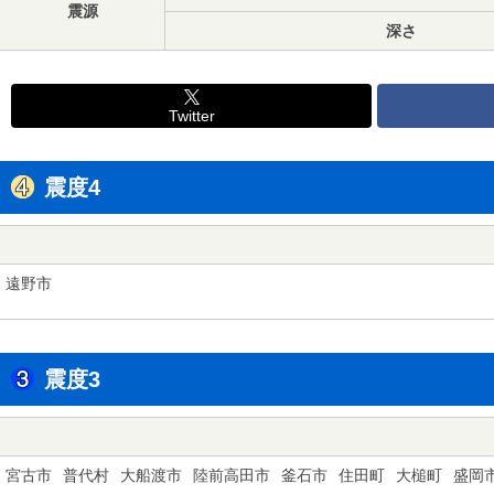
震源
深さ
Twitter
震度4
遠野市
震度3
宮古市
普代村
大船渡市
陸前高田市
釜石市
住田町
大槌町
盛岡