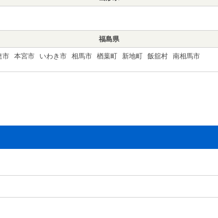
福島県
達市
本宮市
いわき市
相馬市
楢葉町
新地町
飯舘村
南相馬市