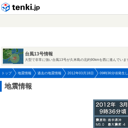
tenki.jp
台風13号情報
大型で非常に強い台風13号が久米島の北約90kmを西に進んでいま
トップ
地震情報
過去の地震情報
2012年03月18日
09時36分頃発生
地震情報