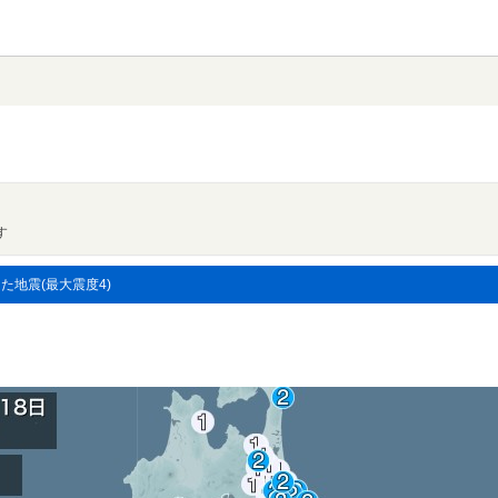
す
した地震(最大震度4)