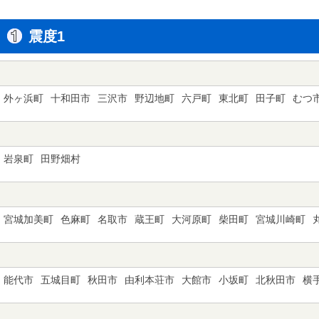
震度1
外ヶ浜町
十和田市
三沢市
野辺地町
六戸町
東北町
田子町
むつ
岩泉町
田野畑村
宮城加美町
色麻町
名取市
蔵王町
大河原町
柴田町
宮城川崎町
能代市
五城目町
秋田市
由利本荘市
大館市
小坂町
北秋田市
横