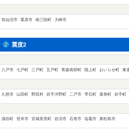
気仙沼市
栗原市
南三陸町
大崎市
震度2
八戸市
七戸町
三戸町
五戸町
青森南部町
階上町
おいらせ町
東
久慈市
山田町
野田村
岩手洋野町
二戸市
雫石町
葛巻町
岩手町
涌谷町
登米市
宮城美里町
岩沼市
石巻市
塩竈市
東松島市