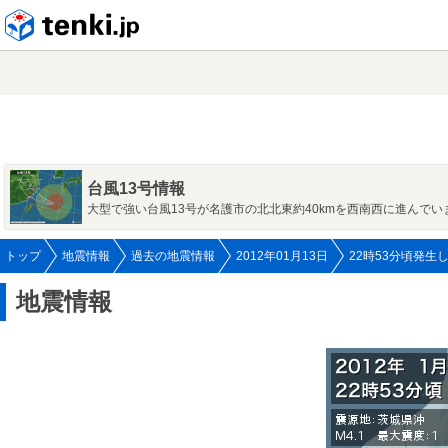
tenki.jp
台風13号情報
大型で強い台風13号が名護市の北北東約40kmを西南西に進んでい
トップ
地震情報
過去の地震情報
2012年01月13日
22時53分頃発生
地震情報