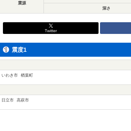
震源
深さ
Twitter
震度1
いわき市
楢葉町
日立市
高萩市