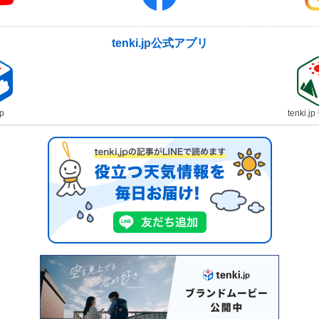
tenki.jp公式アプリ
jp
tenki.