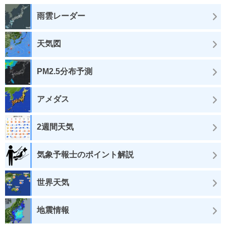
雨雲レーダー
天気図
PM2.5分布予測
アメダス
2週間天気
気象予報士のポイント解説
世界天気
地震情報