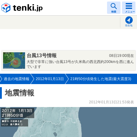
tenki.jp
検索
メニュー
現在地
台風13号情報
08日19:00現在
大型で非常に強い台風13号が久米島の西北西約200kmを西に進ん
でいます
過去の地震情報
2012年01月13日
21時50分頃発生した地震(最大震度3)
地震情報
2012年01月13日21:53発表