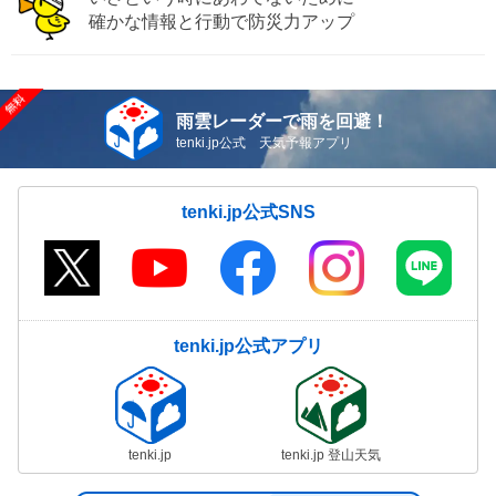
確かな情報と行動で防災力アップ
雨雲レーダーで雨を回避！
tenki.jp公式 天気予報アプリ
tenki.jp公式SNS
tenki.jp公式アプリ
tenki.jp
tenki.jp 登山天気