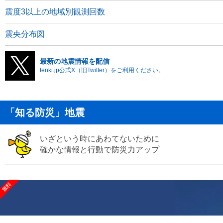
震度3以上の地域別観測回数
震央分布図
最新の地震情報を配信
tenki.jp公式X（旧Twitter）をご利用ください。
「知る防災」地震
いざという時にあわてないために
確かな情報と行動で防災力アップ