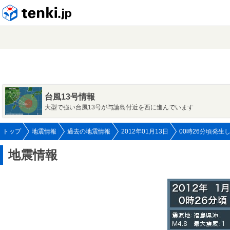
tenki.jp
台風13号情報
大型で強い台風13号が与論島付近を西に進んでいます
トップ
地震情報
過去の地震情報
2012年01月13日
00時26分頃発生
地震情報