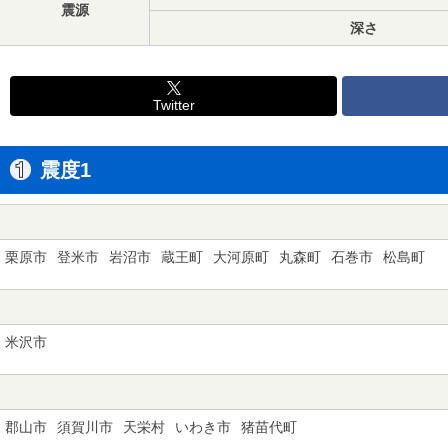
震源
深さ
Twitter
震度1
栗原市
登米市
岩沼市
蔵王町
大河原町
丸森町
石巻市
松島町
米沢市
郡山市
須賀川市
天栄村
いわき市
猪苗代町