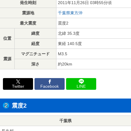
発生時刻
2011年11月26日 03時55分頃
震源地
千葉県東方沖
最大震度
震度2
緯度
北緯 35.3度
位置
経度
東経 140.5度
マグニチュード
M3.5
震源
深さ
約20km
Twitter
Facebook
LINE
震度2
千葉県
長生村