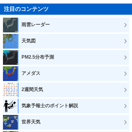
注目のコンテンツ
雨雲レーダー
天気図
PM2.5分布予測
アメダス
2週間天気
気象予報士のポイント解説
世界天気