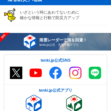
いざという時にあわてないために
確かな情報と行動で防災力アップ
雨雲レーダーで雨を回避！
tenki.jp公式 天気予報アプリ
tenki.jp公式SNS
tenki.jp公式アプリ