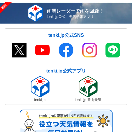
雨雲レーダーで雨を回避！
tenki.jp公式 天気予報アプリ
tenki.jp公式SNS
tenki.jp公式アプリ
tenki.jp
tenki.jp 登山天気