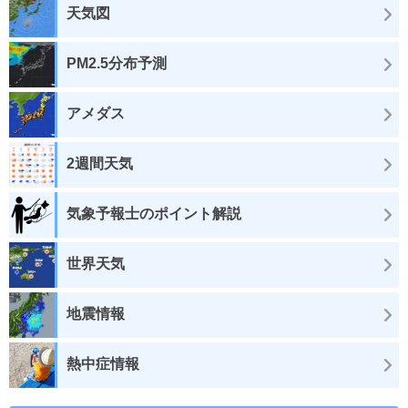
天気図
PM2.5分布予測
アメダス
2週間天気
気象予報士のポイント解説
世界天気
地震情報
熱中症情報