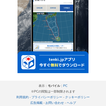
表示：
モバイル
｜
PC
※PCの閲覧は一部制限されます
利用規約
-
プライバシーポリシー
-
クッキーポリシー
広告掲載
-
お問い合わせ
-
ヘルプ