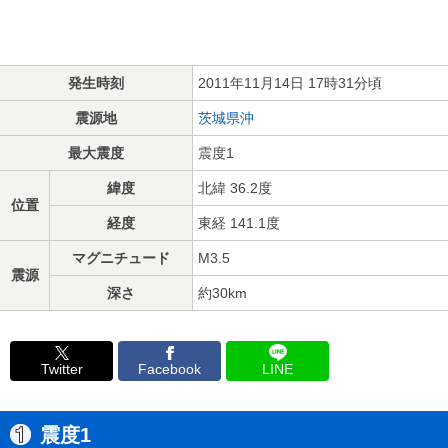
発生時刻
2011年11月14日 17時31分頃
震源地
茨城県沖
最大震度
震度1
緯度
北緯 36.2度
位置
経度
東経 141.1度
マグニチュード
M3.5
震源
深さ
約30km
Twitter
Facebook
LINE
震度1