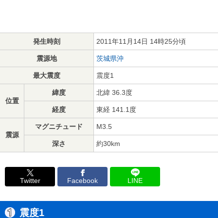
発生時刻
2011年11月14日 14時25分頃
震源地
茨城県沖
最大震度
震度1
緯度
北緯 36.3度
位置
経度
東経 141.1度
マグニチュード
M3.5
震源
深さ
約30km
Twitter
Facebook
LINE
震度1