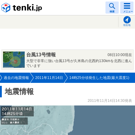
tenki.jp
検索
メニュー
現在地
台風13号情報
08日10:00現在
大型で非常に強い台風13号が久米島の北西約130kmを北西に進ん
でいます
過去の地震情報
2011年11月14日
14時25分頃発生した地震(最大震度1)
地震情報
2011年11月14日14:30発表