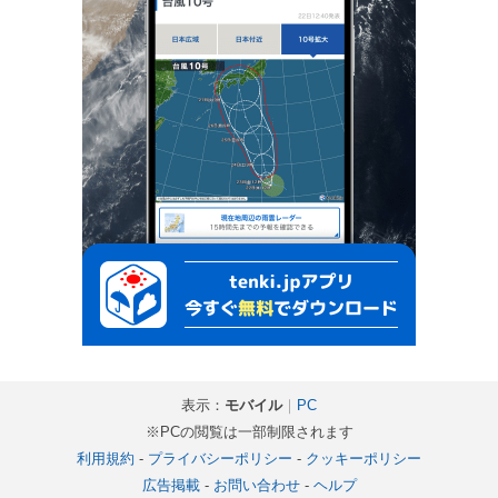
表示：
モバイル
｜
PC
※PCの閲覧は一部制限されます
利用規約
-
プライバシーポリシー
-
クッキーポリシー
広告掲載
-
お問い合わせ
-
ヘルプ