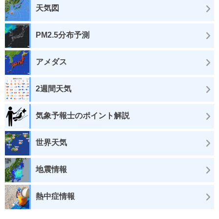
天気図
PM2.5分布予測
アメダス
2週間天気
気象予報士のポイント解説
世界天気
地震情報
熱中症情報