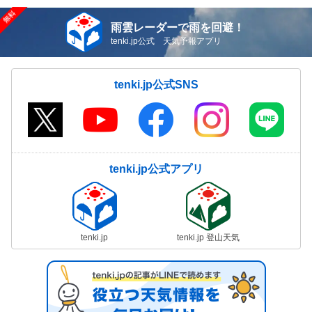
雨雲レーダーで雨を回避！
tenki.jp公式 天気予報アプリ
tenki.jp公式SNS
tenki.jp公式アプリ
tenki.jp
tenki.jp 登山天気