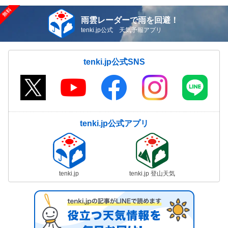
雨雲レーダーで雨を回避！
tenki.jp公式 天気予報アプリ
tenki.jp公式SNS
tenki.jp公式アプリ
tenki.jp
tenki.jp 登山天気