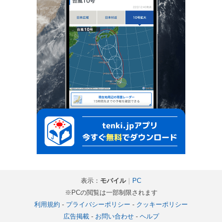
表示：
モバイル
｜
PC
※PCの閲覧は一部制限されます
利用規約
-
プライバシーポリシー
-
クッキーポリシー
広告掲載
-
お問い合わせ
-
ヘルプ