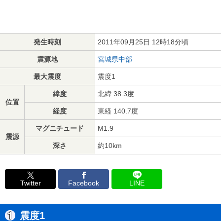
発生時刻
2011年09月25日 12時18分頃
震源地
宮城県中部
最大震度
震度1
緯度
北緯 38.3度
位置
経度
東経 140.7度
マグニチュード
M1.9
震源
深さ
約10km
Twitter
Facebook
LINE
震度1