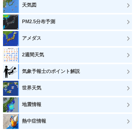
天気図
PM2.5分布予測
アメダス
2週間天気
気象予報士のポイント解説
世界天気
地震情報
熱中症情報