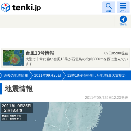
tenki.jp
検索
メニュー
現在地
台風13号情報
09日05:00現在
大型で非常に強い台風13号が石垣島の北約300kmを西に進んでい
ます
過去の地震情報
2011年09月25日
12時18分頃発生した地震(最大震度1)
地震情報
2011年09月25日12:23発表