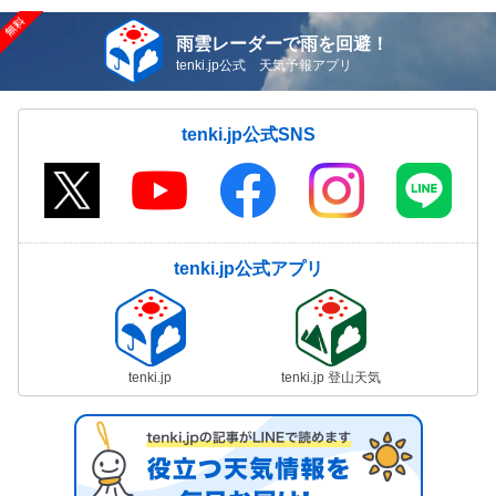
雨雲レーダーで雨を回避！
tenki.jp公式 天気予報アプリ
tenki.jp公式SNS
tenki.jp公式アプリ
tenki.jp
tenki.jp 登山天気