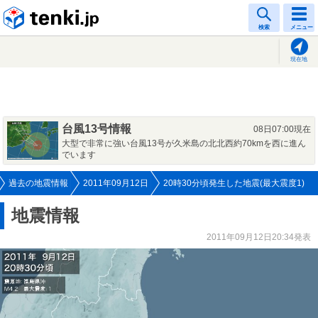
tenki.jp
検索
メニュー
現在地
台風13号情報
08日07:00現在
大型で非常に強い台風13号が久米島の北北西約70kmを西に進ん
でいます
過去の地震情報
2011年09月12日
20時30分頃発生した地震(最大震度1)
地震情報
2011年09月12日20:34発表