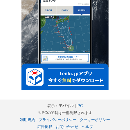
表示：
モバイル
｜
PC
※PCの閲覧は一部制限されます
利用規約
-
プライバシーポリシー
-
クッキーポリシー
広告掲載
-
お問い合わせ
-
ヘルプ