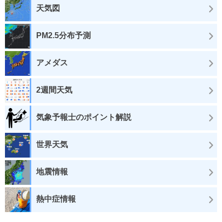
天気図
PM2.5分布予測
アメダス
2週間天気
気象予報士のポイント解説
世界天気
地震情報
熱中症情報